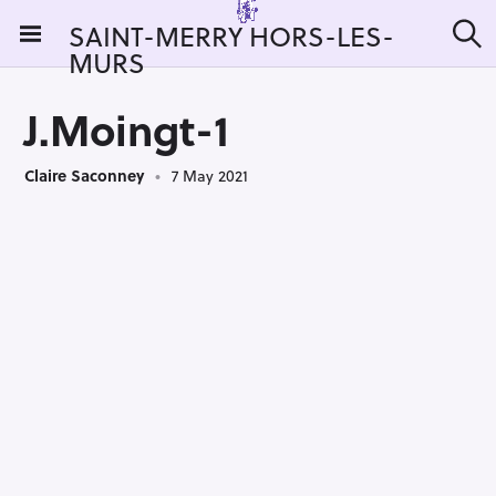
S
SAINT-MERRY HORS-LES-
k
MURS
S
i
e
a
p
r
J.Moingt-1
t
c
h
o
Claire Saconney
7 May 2021
c
o
n
t
e
n
t