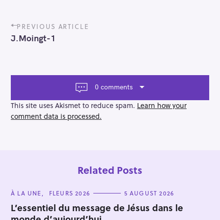
P
PREVIOUS ARTICLE
o
J.Moingt-1
s
t
n
a
v
0 comments
i
g
This site uses Akismet to reduce spam.
Learn how your
a
comment data is processed.
t
i
o
n
Related Posts
C
À LA UNE
FLEURS 2026
5 AUGUST 2026
A
T
L’essentiel du message de Jésus dans le
E
monde d’aujourd’hui…
G