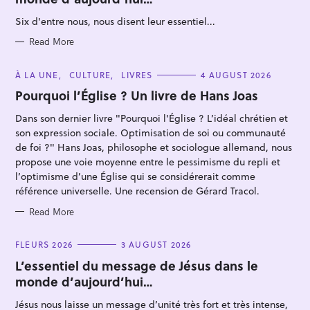
O
R
Six d'entre nous, nous disent leur essentiel...
I
E
S
Read More
C
À LA UNE
CULTURE
LIVRES
4 AUGUST 2026
A
S
T
Pourquoi l’Église ? Un livre de Hans Joas
E
e
G
Dans son dernier livre "Pourquoi l'Église ? L’idéal chrétien et
O
a
R
son expression sociale. Optimisation de soi ou communauté
I
r
E
de foi ?" Hans Joas, philosophe et sociologue allemand, nous
S
c
propose une voie moyenne entre le pessimisme du repli et
l’optimisme d’une Église qui se considérerait comme
h
référence universelle. Une recension de Gérard Tracol.
f
o
Read More
r
C
FLEURS 2026
3 AUGUST 2026
:
A
T
L’essentiel du message de Jésus dans le
E
monde d’aujourd’hui…
G
O
R
Jésus nous laisse un message d’unité très fort et très intense,
I