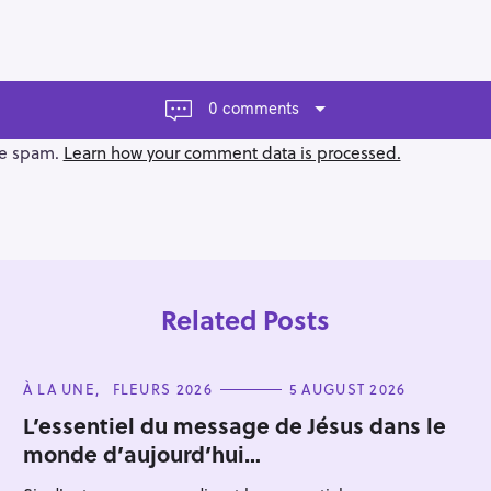
0 comments
ce spam.
Learn how your comment data is processed.
Related Posts
C
À LA UNE
FLEURS 2026
5 AUGUST 2026
A
T
L’essentiel du message de Jésus dans le
E
monde d’aujourd’hui…
G
Press Esc to cancel.
O
R