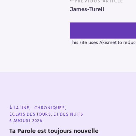
PREVIOUS ARTICLE
o
James-Turell
s
t
n
a
v
This site uses Akismet to redu
i
g
a
t
i
o
n
S
e
C
À LA UNE
CHRONIQUES
a
A
ÉCLATS DES JOURS. ET DES NUITS
T
r
E
6 AUGUST 2026
G
c
O
Ta Parole est toujours nouvelle
h
R