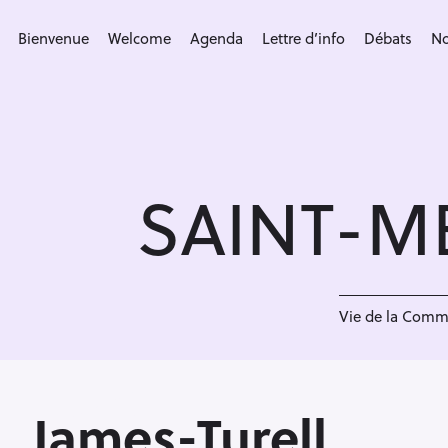
S
k
Bienvenue
Welcome
Agenda
Lettre d’info
Débats
No
i
p
t
o
c
SAINT-M
o
n
t
e
<
n
Vie de la Com
t
James-Turell