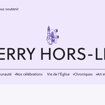
us soutenir
ERRY HORS-
munauté
Nos célébrations
Vie de l’Église
Chroniques
Art e