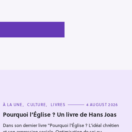
C
À LA UNE
CULTURE
LIVRES
4 AUGUST 2026
A
T
Pourquoi l’Église ? Un livre de Hans Joas
E
G
Dans son dernier livre "Pourquoi l'Église ? L’idéal chrétien
O
R
et son expression sociale. Optimisation de soi ou