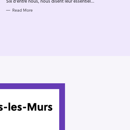
Six d'entre nous, nous disent leur essentiel...
I
E
S
Read More