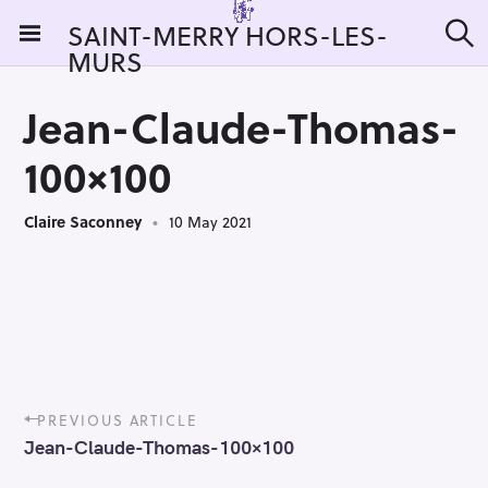
S
SAINT-MERRY HORS-LES-
k
MURS
S
i
e
a
p
r
Jean-Claude-Thomas-
t
c
h
o
100×100
c
o
Claire Saconney
10 May 2021
n
t
e
n
t
P
PREVIOUS ARTICLE
o
Jean-Claude-Thomas-100×100
s
t