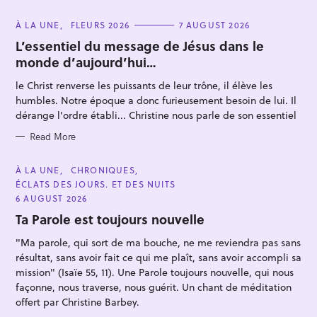
C
À LA UNE
FLEURS 2026
7 AUGUST 2026
A
T
L’essentiel du message de Jésus dans le
E
monde d’aujourd’hui…
G
O
S
R
le Christ renverse les puissants de leur trône, il élève les
I
e
E
humbles. Notre époque a donc furieusement besoin de lui. Il
S
a
dérange l'ordre établi... Christine nous parle de son essentiel
r
Read More
c
h
C
À LA UNE
CHRONIQUES
A
f
ÉCLATS DES JOURS. ET DES NUITS
T
E
o
6 AUGUST 2026
G
r
O
Ta Parole est toujours nouvelle
R
:
I
"Ma parole, qui sort de ma bouche, ne me reviendra pas sans
E
S
résultat, sans avoir fait ce qui me plaît, sans avoir accompli sa
mission" (Isaïe 55, 11). Une Parole toujours nouvelle, qui nous
façonne, nous traverse, nous guérit. Un chant de méditation
offert par Christine Barbey.