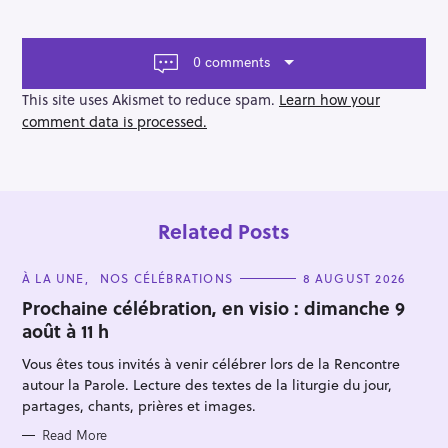
n
a
v
0 comments
i
g
This site uses Akismet to reduce spam.
Learn how your
a
comment data is processed.
t
i
o
n
Related Posts
C
À LA UNE
NOS CÉLÉBRATIONS
8 AUGUST 2026
A
T
Prochaine célébration, en visio : dimanche 9
E
août à 11 h
G
O
R
Vous êtes tous invités à venir célébrer lors de la Rencontre
I
E
autour la Parole. Lecture des textes de la liturgie du jour,
S
partages, chants, prières et images.
Read More