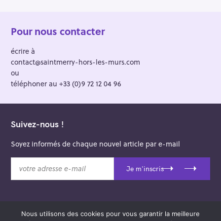
Pour nous contacter
écrire à
contact@saintmerry-hors-les-murs.com
ou
téléphoner au +33 (0)9 72 12 04 96
Suivez-nous !
Soyez informés de chaque nouvel article par e-mail
v
Je m'inscris
o
t
r
e
Nous utilisons des cookies pour vous garantir la meilleure
a