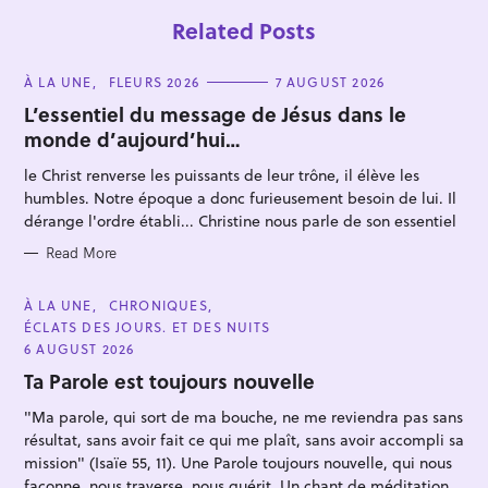
Related Posts
C
À LA UNE
FLEURS 2026
7 AUGUST 2026
A
T
L’essentiel du message de Jésus dans le
E
monde d’aujourd’hui…
G
O
R
le Christ renverse les puissants de leur trône, il élève les
I
E
humbles. Notre époque a donc furieusement besoin de lui. Il
S
dérange l'ordre établi... Christine nous parle de son essentiel
S
e
Read More
a
C
À LA UNE
CHRONIQUES
r
A
ÉCLATS DES JOURS. ET DES NUITS
T
c
E
6 AUGUST 2026
h
G
O
Ta Parole est toujours nouvelle
f
R
I
o
"Ma parole, qui sort de ma bouche, ne me reviendra pas sans
E
S
résultat, sans avoir fait ce qui me plaît, sans avoir accompli sa
r
mission" (Isaïe 55, 11). Une Parole toujours nouvelle, qui nous
:
façonne, nous traverse, nous guérit. Un chant de méditation