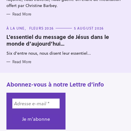
offert par Christine Barbey.
Read More
C
À LA UNE
FLEURS 2026
5 AUGUST 2026
A
T
L’essentiel du message de Jésus dans le
E
monde d’aujourd’hui…
G
O
R
Six d'entre nous, nous disent leur essentiel...
I
E
S
Read More
Abonnez-vous à notre Lettre d’info