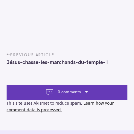
P
PREVIOUS ARTICLE
o
Jésus-chasse-les-marchands-du-temple-1
s
t
n
a
v
0 comments
i
g
This site uses Akismet to reduce spam.
Learn how your
a
comment data is processed.
t
i
o
n