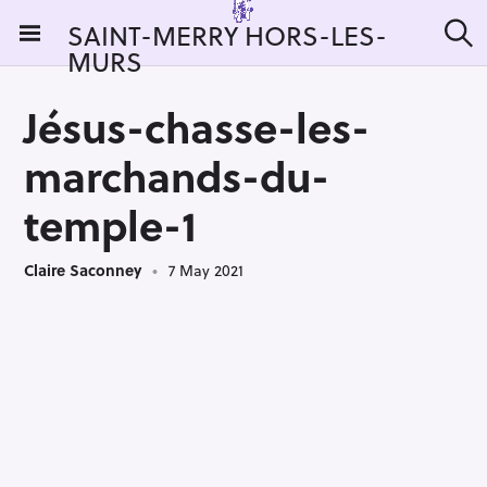
S
SAINT-MERRY HORS-LES-
k
MURS
S
i
e
a
p
r
Jésus-chasse-les-
t
c
h
o
marchands-du-
c
o
temple-1
n
t
Claire Saconney
7 May 2021
e
n
t