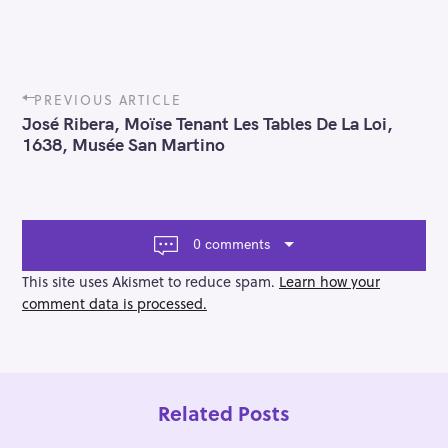
P
PREVIOUS ARTICLE
o
José Ribera, Moïse Tenant Les Tables De La Loi,
s
1638, Musée San Martino
t
n
a
v
i
0 comments
g
a
This site uses Akismet to reduce spam.
Learn how your
t
comment data is processed.
i
o
n
Related Posts