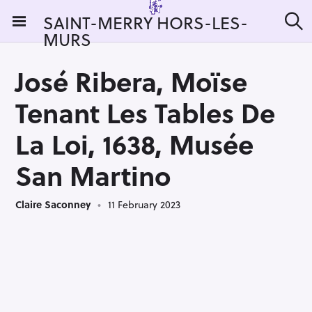
S
SAINT-MERRY HORS-LES-
k
MURS
S
i
e
a
p
r
José Ribera, Moïse
t
c
h
o
Tenant Les Tables De
c
o
La Loi, 1638, Musée
n
San Martino
t
e
n
Claire Saconney
11 February 2023
t