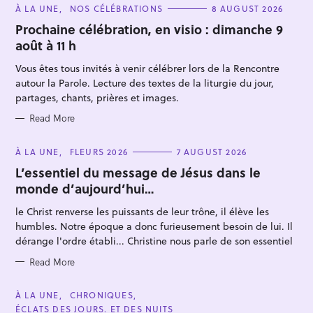
C
À LA UNE
NOS CÉLÉBRATIONS
8 AUGUST 2026
A
T
Prochaine célébration, en visio : dimanche 9
E
août à 11 h
G
O
R
Vous êtes tous invités à venir célébrer lors de la Rencontre
I
E
autour la Parole. Lecture des textes de la liturgie du jour,
S
partages, chants, prières et images.
Read More
S
C
À LA UNE
FLEURS 2026
7 AUGUST 2026
e
A
T
L’essentiel du message de Jésus dans le
a
E
monde d’aujourd’hui…
G
r
O
R
c
le Christ renverse les puissants de leur trône, il élève les
I
E
h
humbles. Notre époque a donc furieusement besoin de lui. Il
S
dérange l'ordre établi... Christine nous parle de son essentiel
f
o
Read More
r
:
C
À LA UNE
CHRONIQUES
A
ÉCLATS DES JOURS. ET DES NUITS
T