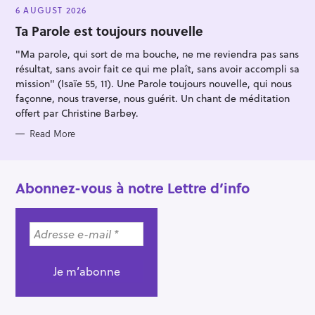
E
6 AUGUST 2026
G
O
Ta Parole est toujours nouvelle
R
I
"Ma parole, qui sort de ma bouche, ne me reviendra pas sans
E
S
résultat, sans avoir fait ce qui me plaît, sans avoir accompli sa
mission" (Isaïe 55, 11). Une Parole toujours nouvelle, qui nous
façonne, nous traverse, nous guérit. Un chant de méditation
offert par Christine Barbey.
Read More
Abonnez-vous à notre Lettre d’info