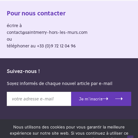
Pour nous contacter
écrire à
contact@saintmerry-hors-les-murs.com
ou
téléphoner au +33 (0)9 72 12 04 96
Suivez-nous !
Soyez informés de chaque nouvel article par e-mail
v
Je m'inscris
o
t
r
e
Nous utilisons des cookies pour vous garantir la meilleure
a
© 2026 Saint-Merry Hors-les-Murs.
expérience sur notre site web. Si vous continuez à utiliser ce
d