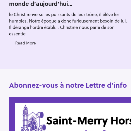
monde d’aujourd’hui…
G
h
O
R
f
le Christ renverse les puissants de leur trône, il élève les
I
E
o
humbles. Notre époque a donc furieusement besoin de lui.
S
Il dérange l'ordre établi... Christine nous parle de son
r
essentiel
:
Read More
Abonnez-vous à notre Lettre d’info