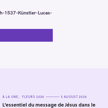
1537-Künstler-Lucas-
C
À LA UNE
FLEURS 2026
5 AUGUST 2026
A
T
L’essentiel du message de Jésus dans le
E