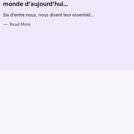
monde d’aujourd’hui…
G
O
R
Six d'entre nous, nous disent leur essentiel...
I
E
S
Read More