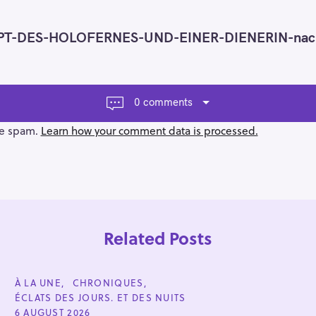
T-DES-HOLOFERNES-UND-EINER-DIENERIN-nach-
0 comments
ce spam.
Learn how your comment data is processed.
Related Posts
C
À LA UNE
CHRONIQUES
A
ÉCLATS DES JOURS. ET DES NUITS
T
E
6 AUGUST 2026
Press Esc to cancel.