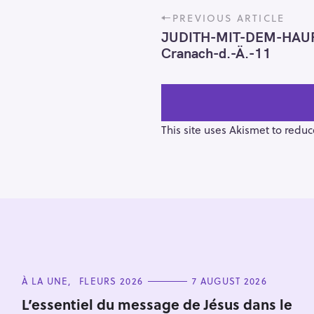
P
PREVIOUS ARTICLE
o
JUDITH-MIT-DEM-HAUP
s
Cranach-d.-Ä.-11
t
n
a
v
i
This site uses Akismet to redu
g
a
t
i
o
S
n
e
a
C
À LA UNE
FLEURS 2026
7 AUGUST 2026
r
A
T
L’essentiel du message de Jésus dans le
c
E