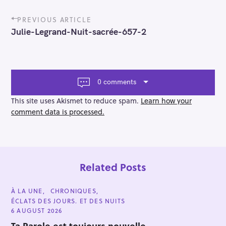
P
PREVIOUS ARTICLE
o
Julie-Legrand-Nuit-sacrée-657-2
s
t
n
a
v
0 comments
i
g
This site uses Akismet to reduce spam.
Learn how your
a
comment data is processed.
t
i
o
n
Related Posts
C
À LA UNE
CHRONIQUES
A
ÉCLATS DES JOURS. ET DES NUITS
T
E
6 AUGUST 2026
G
O
Ta Parole est toujours nouvelle