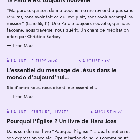
R
I
"Ma parole, qui sort de ma bouche, ne me reviendra pas sans
E
S
résultat, sans avoir fait ce qui me plaît, sans avoir accompli sa
mission" (Isaïe 55, 11). Une Parole toujours nouvelle, qui nous
façonne, nous traverse, nous guérit. Un chant de méditation
offert par Christine Barbey.
Read More
S
e
C
À LA UNE
FLEURS 2026
5 AUGUST 2026
a
A
T
L’essentiel du message de Jésus dans le
r
E
monde d’aujourd’hui…
G
c
O
R
Six d'entre nous, nous disent leur essentiel...
h
I
E
f
S
Read More
o
r
C
À LA UNE
CULTURE
LIVRES
4 AUGUST 2026
A
:
T
Pourquoi l’Église ? Un livre de Hans Joas
E
G
Dans son dernier livre "Pourquoi l'Église ? L’idéal chrétien et
O
R
son expression sociale. Optimisation de soi ou communauté
I