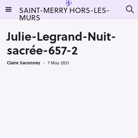
S
SAINT-MERRY HORS-LES-
k
MURS
S
i
e
a
p
r
Julie-Legrand-Nuit-
t
c
h
o
sacrée-657-2
c
o
Claire Saconney
7 May 2021
n
t
e
n
t