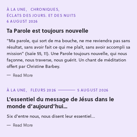
C
À LA UNE
CHRONIQUES
A
ÉCLATS DES JOURS. ET DES NUITS
T
E
6 AUGUST 2026
G
O
Ta Parole est toujours nouvelle
R
I
"Ma parole, qui sort de ma bouche, ne me reviendra pas sans
E
S
résultat, sans avoir fait ce qui me plaît, sans avoir accompli sa
mission" (Isaïe 55, 11). Une Parole toujours nouvelle, qui nous
façonne, nous traverse, nous guérit. Un chant de méditation
S
offert par Christine Barbey.
e
Read More
a
r
C
À LA UNE
FLEURS 2026
5 AUGUST 2026
c
A
T
L’essentiel du message de Jésus dans le
h
E
monde d’aujourd’hui…
G
f
O
R
Six d'entre nous, nous disent leur essentiel...
o
I
E
r
S
Read More
: