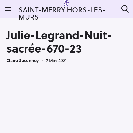
S
SAINT-MERRY HORS-LES-
k
MURS
S
i
e
a
p
r
Julie-Legrand-Nuit-
t
c
h
o
sacrée-670-23
c
o
Claire Saconney
7 May 2021
n
t
e
n
t