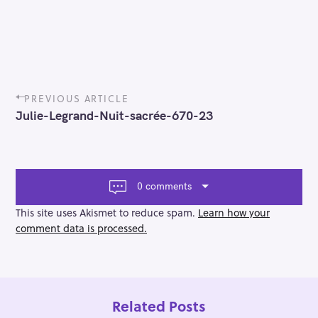
P
PREVIOUS ARTICLE
o
Julie-Legrand-Nuit-sacrée-670-23
s
t
n
a
v
0 comments
i
g
This site uses Akismet to reduce spam.
Learn how your
a
comment data is processed.
t
i
o
n
Related Posts