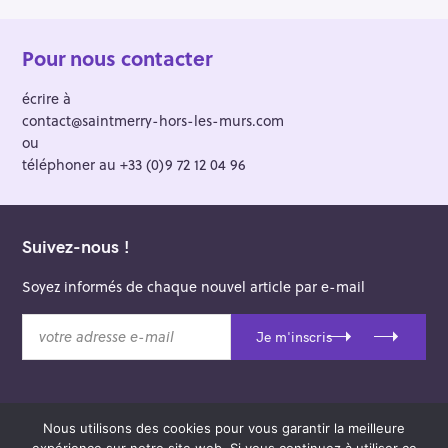
Pour nous contacter
écrire à
contact@saintmerry-hors-les-murs.com
ou
téléphoner au +33 (0)9 72 12 04 96
Suivez-nous !
Soyez informés de chaque nouvel article par e-mail
v
Je m'inscris
o
t
r
e
Nous utilisons des cookies pour vous garantir la meilleure
a
© 2026 Saint-Merry Hors-les-Murs.