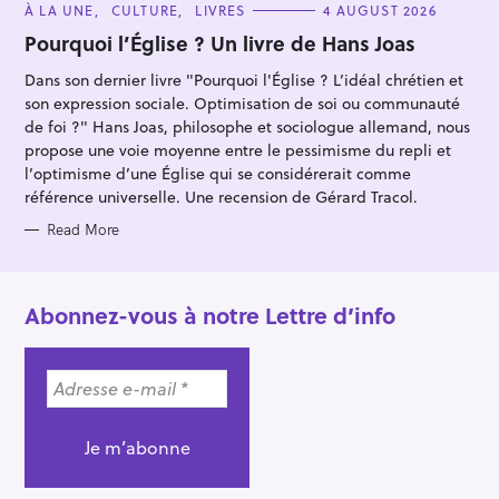
C
À LA UNE
CULTURE
LIVRES
4 AUGUST 2026
A
T
Pourquoi l’Église ? Un livre de Hans Joas
E
G
Dans son dernier livre "Pourquoi l'Église ? L’idéal chrétien et
O
R
son expression sociale. Optimisation de soi ou communauté
I
E
de foi ?" Hans Joas, philosophe et sociologue allemand, nous
S
propose une voie moyenne entre le pessimisme du repli et
l’optimisme d’une Église qui se considérerait comme
référence universelle. Une recension de Gérard Tracol.
Read More
Abonnez-vous à notre Lettre d’info