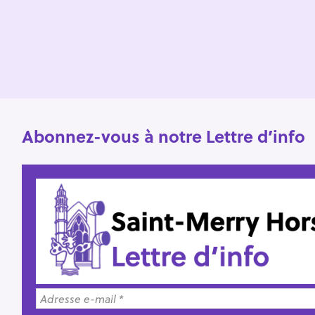
o
r
:
Abonnez-vous à notre Lettre d’info