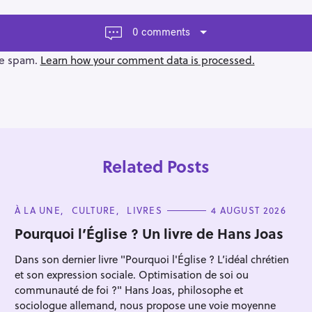
0 comments
ce spam.
Learn how your comment data is processed.
Related Posts
C
À LA UNE
CULTURE
LIVRES
4 AUGUST 2026
A
T
Pourquoi l’Église ? Un livre de Hans Joas
E
G
Dans son dernier livre "Pourquoi l'Église ? L’idéal chrétien
O
R
et son expression sociale. Optimisation de soi ou
Press Esc to cancel.
I
E
communauté de foi ?" Hans Joas, philosophe et
S
sociologue allemand, nous propose une voie moyenne