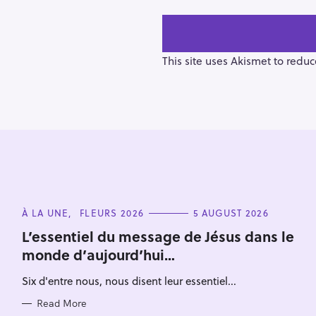
t
n
a
v
This site uses Akismet to redu
i
g
a
t
i
o
n
S
C
À LA UNE
FLEURS 2026
5 AUGUST 2026
e
A
T
a
L’essentiel du message de Jésus dans le
E
monde d’aujourd’hui…
r
G
O
c
R
Six d'entre nous, nous disent leur essentiel...
I
h
E
S
Read More
f