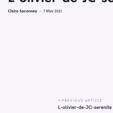
Claire Saconney
7 May 2021
P
PREVIOUS ARTICLE
o
L-olivier-de-JC-serenite
s