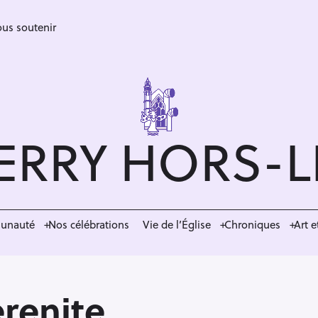
us soutenir
ERRY HORS-
munauté
Nos célébrations
Vie de l’Église
Chroniques
Art e
erenite