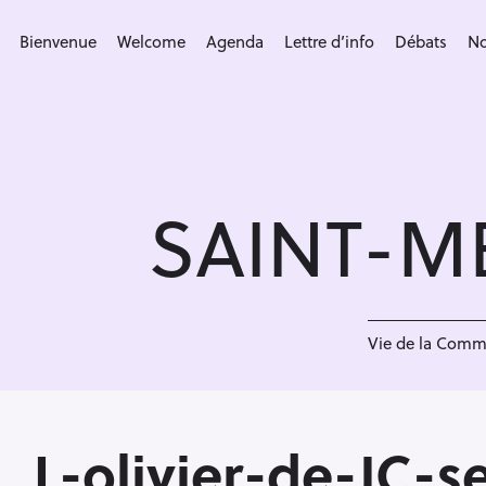
S
k
Bienvenue
Welcome
Agenda
Lettre d’info
Débats
No
i
p
t
o
c
SAINT-M
o
n
t
e
<
n
Vie de la Com
t
L-olivier-de-JC-s