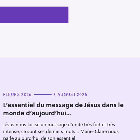
C
FLEURS 2026
3 AUGUST 2026
A
T
L’essentiel du message de Jésus dans le
E
monde d’aujourd’hui…
G
O
R
Jésus nous laisse un message d’unité très fort et très
I
E
intense, ce sont ses derniers mots... Marie-Claire nous
S
parle aujourd'hui de son essentiel