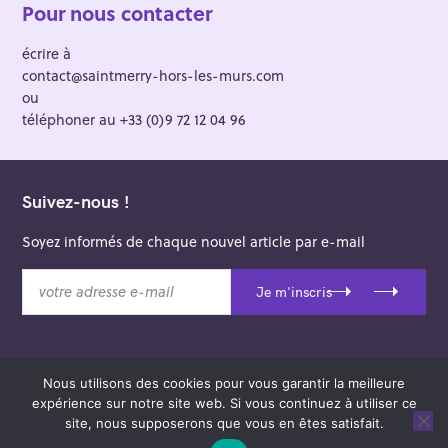
Pour nous contacter
écrire à
contact@saintmerry-hors-les-murs.com
ou
téléphoner au +33 (0)9 72 12 04 96
Suivez-nous !
Soyez informés de chaque nouvel article par e-mail
v
Je m'inscris
o
t
r
e
Nous utilisons des cookies pour vous garantir la meilleure
a
© 2026 Saint-Merry Hors-les-Murs.
expérience sur notre site web. Si vous continuez à utiliser ce
d
Theme: Felt by
Pixelgrade
.
site, nous supposerons que vous en êtes satisfait.
r