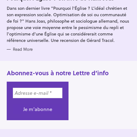
E
G
Dans son dernier livre "Pourquoi l'Église ? L’idéal chrétien et
O
R
son expression sociale. Optimisation de soi ou communauté
I
E
de foi ?" Hans Joas, philosophe et sociologue allemand, nous
S
propose une voie moyenne entre le pessimisme du repli et
l’optimisme d’une Église qui se considérerait comme
référence universelle. Une recension de Gérard Tracol.
Read More
Abonnez-vous à notre Lettre d’info