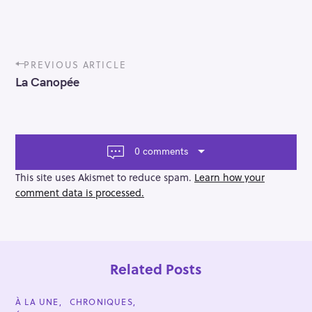
P
PREVIOUS ARTICLE
o
La Canopée
s
t
n
a
v
0 comments
i
g
This site uses Akismet to reduce spam.
Learn how your
a
comment data is processed.
t
i
o
n
Related Posts
C
À LA UNE
CHRONIQUES
A