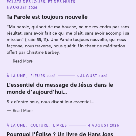
ÉCLATS DES JOURS. ET DES NUITS
T
E
6 AUGUST 2026
G
O
Ta Parole est toujours nouvelle
R
I
"Ma parole, qui sort de ma bouche, ne me reviendra pas sans
E
S
résultat, sans avoir fait ce qui me plaît, sans avoir accompli sa
mission" (Isaïe 55, 11). Une Parole toujours nouvelle, qui nous
façonne, nous traverse, nous guérit. Un chant de méditation
offert par Christine Barbey.
S
Read More
e
a
C
À LA UNE
FLEURS 2026
5 AUGUST 2026
r
A
T
L’essentiel du message de Jésus dans le
c
E
monde d’aujourd’hui…
G
h
O
R
f
Six d'entre nous, nous disent leur essentiel...
I
E
o
S
Read More
r
:
C
À LA UNE
CULTURE
LIVRES
4 AUGUST 2026
A
T
Pourquoi l’Église ? Un livre de Hans Joas