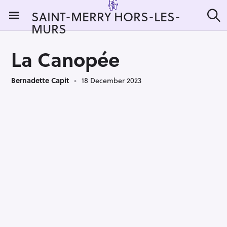
S
SAINT-MERRY HORS-LES-
k
MURS
S
i
e
a
p
r
La Canopée
t
c
h
o
Bernadette Capit
18 December 2023
c
o
n
t
e
n
t