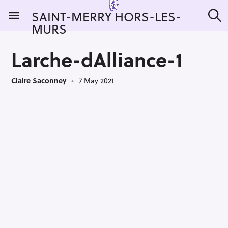
S
SAINT-MERRY HORS-LES-
k
MURS
S
i
e
a
p
r
Larche-dAlliance-1
t
c
h
o
Claire Saconney
7 May 2021
c
o
n
t
e
n
t