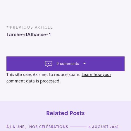
P
PREVIOUS ARTICLE
o
Larche-dAlliance-1
s
t
n
a
v
0 comments
i
g
This site uses Akismet to reduce spam.
Learn how your
a
comment data is processed.
t
i
o
n
Related Posts
C
À LA UNE
NOS CÉLÉBRATIONS
8 AUGUST 2026
A