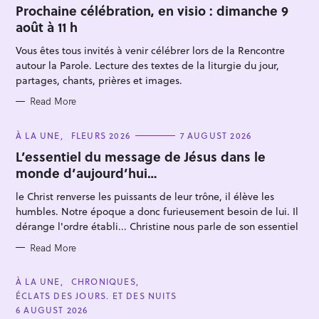
T
Prochaine célébration, en visio : dimanche 9
E
août à 11 h
G
O
R
Vous êtes tous invités à venir célébrer lors de la Rencontre
I
E
autour la Parole. Lecture des textes de la liturgie du jour,
S
partages, chants, prières et images.
Read More
S
C
À LA UNE
FLEURS 2026
7 AUGUST 2026
A
e
T
L’essentiel du message de Jésus dans le
E
a
monde d’aujourd’hui…
G
O
r
R
le Christ renverse les puissants de leur trône, il élève les
I
c
E
humbles. Notre époque a donc furieusement besoin de lui. Il
S
h
dérange l'ordre établi... Christine nous parle de son essentiel
f
Read More
o
r
C
À LA UNE
CHRONIQUES
:
A
ÉCLATS DES JOURS. ET DES NUITS
T
E
6 AUGUST 2026
G