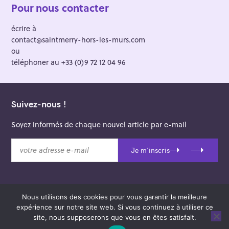
Pour nous contacter
écrire à
contact@saintmerry-hors-les-murs.com
ou
téléphoner au +33 (0)9 72 12 04 96
Suivez-nous !
Soyez informés de chaque nouvel article par e-mail
v
Je m'inscris
o
t
r
e
Nous utilisons des cookies pour vous garantir la meilleure
a
© 2026 Saint-Merry Hors-les-Murs.
expérience sur notre site web. Si vous continuez à utiliser ce
d
Theme: Felt by
Pixelgrade
.
site, nous supposerons que vous en êtes satisfait.
r