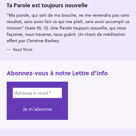
O
Ta Parole est toujours nouvelle
R
I
"Ma parole, qui sort de ma bouche, ne me reviendra pas sans
E
S
résultat, sans avoir fait ce qui me plaît, sans avoir accompli sa
mission" (Isaïe 55, 11). Une Parole toujours nouvelle, qui nous
façonne, nous traverse, nous guérit. Un chant de méditation
offert par Christine Barbey.
Read More
Abonnez-vous à notre Lettre d’info