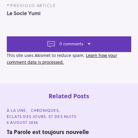
P
PREVIOUS ARTICLE
o
Le Socle Yumi
s
t
n
a
v
0 comments
i
g
This site uses Akismet to reduce spam.
Learn how your
a
comment data is processed.
t
i
o
n
Related Posts
C
À LA UNE
CHRONIQUES
A
ÉCLATS DES JOURS. ET DES NUITS
T
E
6 AUGUST 2026
G
O
Ta Parole est toujours nouvelle
R
I