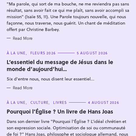
"Ma parole, qui sort de ma bouche, ne me reviendra pas sans
E
S
résultat, sans avoir fait ce qui me plaît, sans avoir accompli sa
mission" (Isaïe 55, 11). Une Parole toujours nouvelle, qui nous
façonne, nous traverse, nous guérit. Un chant de méditation
offert par Christine Barbey.
Read More
S
e
C
À LA UNE
FLEURS 2026
5 AUGUST 2026
A
a
T
L’essentiel du message de Jésus dans le
E
r
monde d’aujourd’hui…
G
O
c
R
Six d'entre nous, nous disent leur essentiel...
I
h
E
S
Read More
f
o
C
À LA UNE
CULTURE
LIVRES
4 AUGUST 2026
r
A
T
Pourquoi l’Église ? Un livre de Hans Joas
:
E
G
Dans son dernier livre "Pourquoi l'Église ? L’idéal chrétien et
O
R
son expression sociale. Optimisation de soi ou communauté
I
E
de foi ?" Hans Joas, philosophe et sociologue allemand, nous