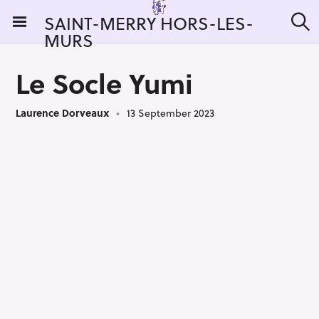
S
SAINT-MERRY HORS-LES-
k
MURS
S
i
e
a
p
r
Le Socle Yumi
t
c
h
o
Laurence Dorveaux
13 September 2023
c
o
n
t
e
n
t