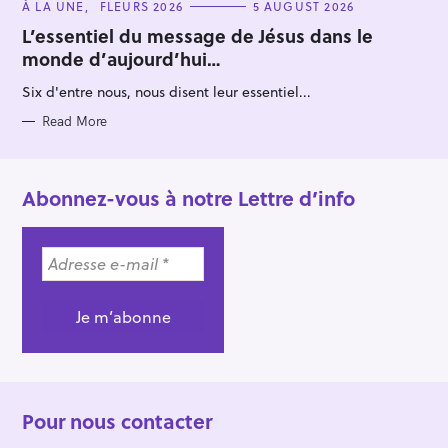
C
À LA UNE
FLEURS 2026
5 AUGUST 2026
A
T
L’essentiel du message de Jésus dans le
E
monde d’aujourd’hui…
G
O
R
Six d'entre nous, nous disent leur essentiel...
I
E
S
Read More
Abonnez-vous à notre Lettre d’info
Pour nous contacter