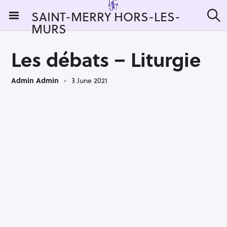
S
SAINT-MERRY HORS-LES-
k
MURS
S
i
e
a
p
r
Les débats – Liturgie
t
c
h
o
Admin Admin
3 June 2021
c
o
n
t
e
n
t