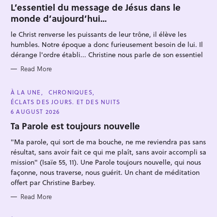
T
L’essentiel du message de Jésus dans le
E
monde d’aujourd’hui…
G
O
R
le Christ renverse les puissants de leur trône, il élève les
I
E
humbles. Notre époque a donc furieusement besoin de lui. Il
S
dérange l'ordre établi... Christine nous parle de son essentiel
Read More
S
e
C
À LA UNE
CHRONIQUES
A
ÉCLATS DES JOURS. ET DES NUITS
a
T
E
6 AUGUST 2026
r
G
O
Ta Parole est toujours nouvelle
c
R
I
h
"Ma parole, qui sort de ma bouche, ne me reviendra pas sans
E
S
f
résultat, sans avoir fait ce qui me plaît, sans avoir accompli sa
mission" (Isaïe 55, 11). Une Parole toujours nouvelle, qui nous
o
façonne, nous traverse, nous guérit. Un chant de méditation
r
offert par Christine Barbey.
:
Read More