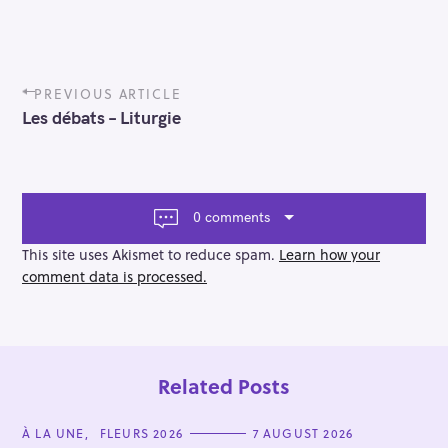
P
PREVIOUS ARTICLE
o
Les débats – Liturgie
s
t
n
a
v
0 comments
i
g
This site uses Akismet to reduce spam.
Learn how your
a
comment data is processed.
t
i
o
n
Related Posts
C
À LA UNE
FLEURS 2026
7 AUGUST 2026
A