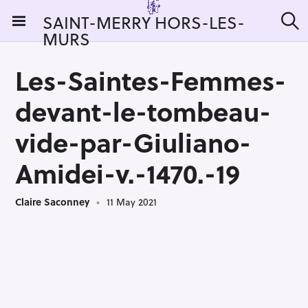
S
SAINT-MERRY HORS-LES-
k
MURS
S
i
e
a
p
r
Les-Saintes-Femmes-
t
c
h
o
devant-le-tombeau-
c
o
vide-par-Giuliano-
n
Amidei-v.-1470.-19
t
e
n
Claire Saconney
11 May 2021
t