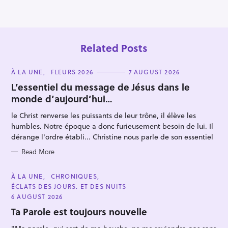
o
n
Related Posts
C
À LA UNE
FLEURS 2026
7 AUGUST 2026
A
T
L’essentiel du message de Jésus dans le
E
monde d’aujourd’hui…
G
O
R
le Christ renverse les puissants de leur trône, il élève les
I
S
E
humbles. Notre époque a donc furieusement besoin de lui. Il
S
e
dérange l'ordre établi... Christine nous parle de son essentiel
a
Read More
r
c
C
À LA UNE
CHRONIQUES
A
h
ÉCLATS DES JOURS. ET DES NUITS
T
E
6 AUGUST 2026
f
G
O
Ta Parole est toujours nouvelle
o
R
I
r