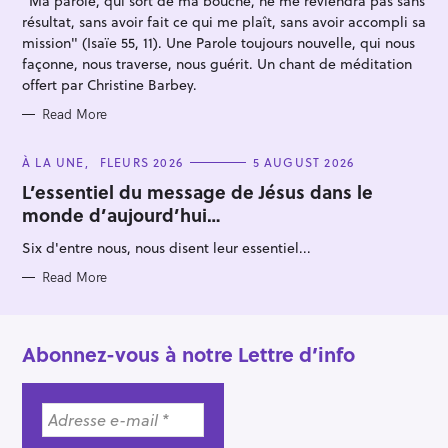
"Ma parole, qui sort de ma bouche, ne me reviendra pas sans
E
S
:
résultat, sans avoir fait ce qui me plaît, sans avoir accompli sa
mission" (Isaïe 55, 11). Une Parole toujours nouvelle, qui nous
façonne, nous traverse, nous guérit. Un chant de méditation
offert par Christine Barbey.
Read More
C
À LA UNE
FLEURS 2026
5 AUGUST 2026
A
T
L’essentiel du message de Jésus dans le
E
monde d’aujourd’hui…
G
O
R
Six d'entre nous, nous disent leur essentiel...
I
E
S
Read More
Abonnez-vous à notre Lettre d’info