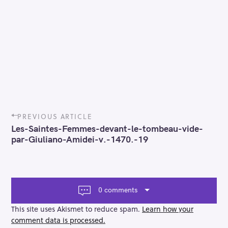
P
PREVIOUS ARTICLE
o
Les-Saintes-Femmes-devant-le-tombeau-vide-
s
par-Giuliano-Amidei-v.-1470.-19
t
n
a
v
i
0 comments
g
a
This site uses Akismet to reduce spam.
Learn how your
t
comment data is processed.
i