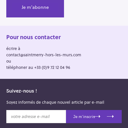
Pour nous contacter
écrire à
contact@saintmerry-hors-les-murs.com
ou
téléphoner au +33 (0)9 72 12 04 96
Suivez-nous !
Soyez informés de chaque nouvel article par e-mail
v
Je m'inscris
o
t