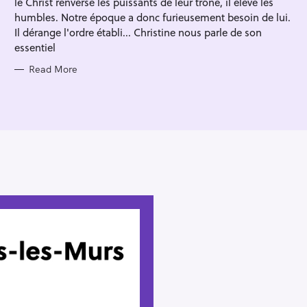
le Christ renverse les puissants de leur trône, il élève les
I
E
humbles. Notre époque a donc furieusement besoin de lui.
S
Il dérange l'ordre établi... Christine nous parle de son
essentiel
Read More