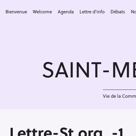
S
k
Bienvenue
Welcome
Agenda
Lettre d’info
Débats
No
i
p
t
o
c
SAINT-M
o
n
t
e
<
n
Vie de la Com
t
Lettre-St.org_-1