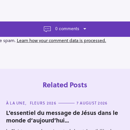
0 comments
ce spam.
Learn how your comment data is processed.
Related Posts
C
À LA UNE
FLEURS 2026
7 AUGUST 2026
A
T
L’essentiel du message de Jésus dans le
E
monde d’aujourd’hui…
G
Press Esc to cancel.
O
R