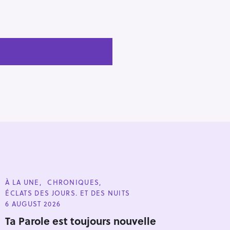
C
À LA UNE
CHRONIQUES
A
ÉCLATS DES JOURS. ET DES NUITS
T
E
6 AUGUST 2026
G
O
Ta Parole est toujours nouvelle
R