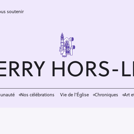
us soutenir
ERRY HORS-
munauté
Nos célébrations
Vie de l’Église
Chroniques
Art e