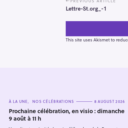
PREVIOUS ARTICLE
o
Lettre-St.org_-1
s
t
n
a
v
This site uses Akismet to redu
i
g
a
t
i
o
S
n
e
C
À LA UNE
NOS CÉLÉBRATIONS
8 AUGUST 2026
a
A
T
r
Prochaine célébration, en visio : dimanche
E
9 août à 11 h
c
G
O
h
R