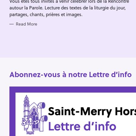
Vous êtes tous invités à venir célébrer lors de la Rencontre
I
f
E
autour la Parole. Lecture des textes de la liturgie du jour,
S
o
partages, chants, prières et images.
r
Read More
:
Abonnez-vous à notre Lettre d’info