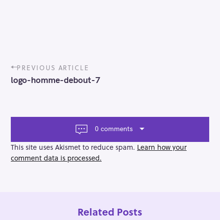
P
PREVIOUS ARTICLE
o
logo-homme-debout-7
s
t
n
a
v
0 comments
i
g
This site uses Akismet to reduce spam.
Learn how your
a
comment data is processed.
t
i
o
n
Related Posts