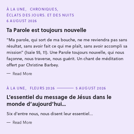
C
À LA UNE
CHRONIQUES
A
ÉCLATS DES JOURS. ET DES NUITS
T
E
6 AUGUST 2026
G
O
Ta Parole est toujours nouvelle
R
I
"Ma parole, qui sort de ma bouche, ne me reviendra pas sans
E
S
résultat, sans avoir fait ce qui me plaît, sans avoir accompli sa
mission" (Isaïe 55, 11). Une Parole toujours nouvelle, qui nous
façonne, nous traverse, nous guérit. Un chant de méditation
S
offert par Christine Barbey.
e
Read More
a
r
C
À LA UNE
FLEURS 2026
5 AUGUST 2026
c
A
T
L’essentiel du message de Jésus dans le
h
E
monde d’aujourd’hui…
G
f
O
R
Six d'entre nous, nous disent leur essentiel...
o
I
E
r
S
Read More
: