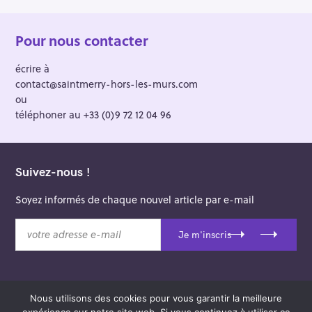
Pour nous contacter
écrire à
contact@saintmerry-hors-les-murs.com
ou
téléphoner au +33 (0)9 72 12 04 96
Suivez-nous !
Soyez informés de chaque nouvel article par e-mail
v
Je m'inscris
o
t
r
e
Nous utilisons des cookies pour vous garantir la meilleure
a
© 2026 Saint-Merry Hors-les-Murs.