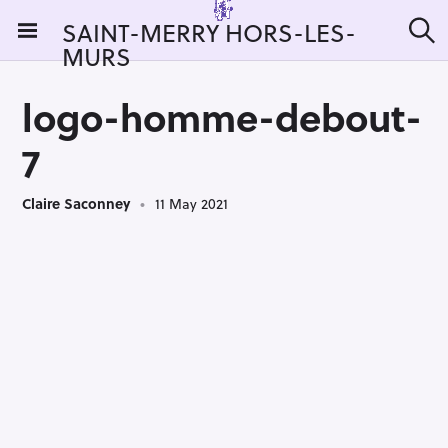
S
SAINT-MERRY HORS-LES-
k
MURS
S
i
e
a
p
r
logo-homme-debout-
t
c
h
o
7
c
o
Claire Saconney
11 May 2021
n
t
e
n
t