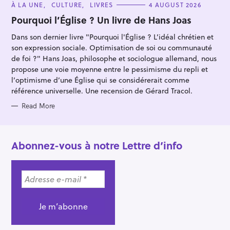
C
À LA UNE
CULTURE
LIVRES
4 AUGUST 2026
A
T
Pourquoi l’Église ? Un livre de Hans Joas
E
G
Dans son dernier livre "Pourquoi l'Église ? L’idéal chrétien et
O
R
son expression sociale. Optimisation de soi ou communauté
I
E
de foi ?" Hans Joas, philosophe et sociologue allemand, nous
S
propose une voie moyenne entre le pessimisme du repli et
l’optimisme d’une Église qui se considérerait comme
référence universelle. Une recension de Gérard Tracol.
Read More
Abonnez-vous à notre Lettre d’info