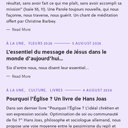
S
c
résultat, sans avoir fait ce qui me plaît, sans avoir accompli sa
mission" (Isaïe 55, 11). Une Parole toujours nouvelle, qui nous
h
façonne, nous traverse, nous guérit. Un chant de méditation
f
offert par Christine Barbey.
o
Read More
r
:
C
À LA UNE
FLEURS 2026
5 AUGUST 2026
A
T
L’essentiel du message de Jésus dans le
E
monde d’aujourd’hui…
G
O
R
Six d'entre nous, nous disent leur essentiel...
I
E
S
Read More
C
À LA UNE
CULTURE
LIVRES
4 AUGUST 2026
A
T
Pourquoi l’Église ? Un livre de Hans Joas
E
G
Dans son dernier livre "Pourquoi l'Église ? L’idéal chrétien et
O
R
son expression sociale. Optimisation de soi ou communauté
I
E
de foi ?" Hans Joas, philosophe et sociologue allemand, nous
S
propose une voie moyenne entre le pessimisme du repli et