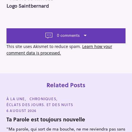
o
Logo Saintbernard
s
t
n
a
v
0 comments
i
g
This site uses Akismet to reduce spam.
Learn how your
a
comment data is processed.
t
i
o
n
Related Posts
C
À LA UNE
CHRONIQUES
A
ÉCLATS DES JOURS. ET DES NUITS
S
T
E
6 AUGUST 2026
e
G
O
Ta Parole est toujours nouvelle
a
R
I
r
"Ma parole, qui sort de ma bouche, ne me reviendra pas sans
E