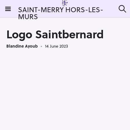
S
SAINT-MERRY HORS-LES-
k
MURS
S
i
e
a
p
r
Logo Saintbernard
t
c
h
o
Blandine Ayoub
14 June 2023
c
o
n
t
e
n
t