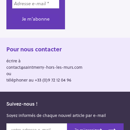
Pour nous contacter
écrire à
contact@saintmerry-hors-les-murs.com
ou
téléphoner au +33 (0)9 72 12 04 96
Suivez-nous !
Soyez informés de chaque nouvel article par e-mail
v
Je m'inscris