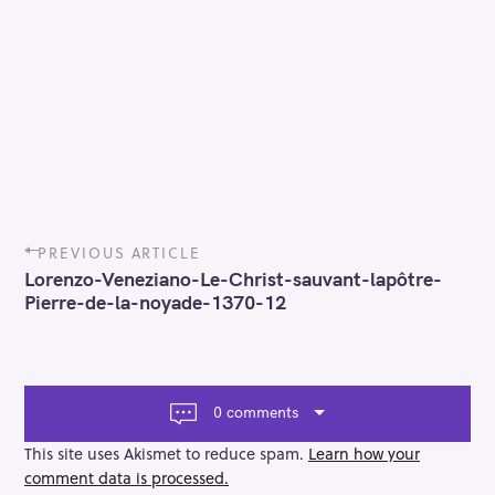
P
PREVIOUS ARTICLE
o
Lorenzo-Veneziano-Le-Christ-sauvant-lapôtre-
s
Pierre-de-la-noyade-1370-12
t
n
a
v
i
0 comments
g
a
This site uses Akismet to reduce spam.
Learn how your
t
comment data is processed.
i