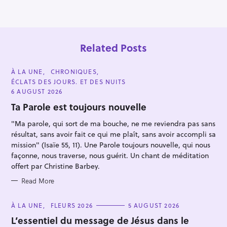
o
n
Related Posts
C
À LA UNE
CHRONIQUES
A
ÉCLATS DES JOURS. ET DES NUITS
T
E
6 AUGUST 2026
G
O
Ta Parole est toujours nouvelle
R
I
"Ma parole, qui sort de ma bouche, ne me reviendra pas sans
E
S
S
résultat, sans avoir fait ce qui me plaît, sans avoir accompli sa
mission" (Isaïe 55, 11). Une Parole toujours nouvelle, qui nous
e
façonne, nous traverse, nous guérit. Un chant de méditation
a
offert par Christine Barbey.
r
Read More
c
h
C
À LA UNE
FLEURS 2026
5 AUGUST 2026
f
A
T
L’essentiel du message de Jésus dans le
o
E