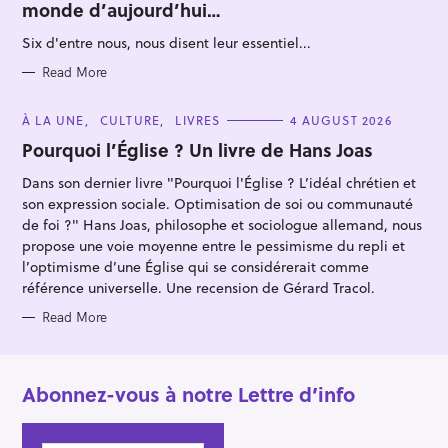
monde d’aujourd’hui…
G
r
O
R
:
Six d'entre nous, nous disent leur essentiel...
I
E
S
Read More
C
À LA UNE
CULTURE
LIVRES
4 AUGUST 2026
A
T
Pourquoi l’Église ? Un livre de Hans Joas
E
G
Dans son dernier livre "Pourquoi l'Église ? L’idéal chrétien et
O
R
son expression sociale. Optimisation de soi ou communauté
I
E
de foi ?" Hans Joas, philosophe et sociologue allemand, nous
S
propose une voie moyenne entre le pessimisme du repli et
l’optimisme d’une Église qui se considérerait comme
référence universelle. Une recension de Gérard Tracol.
Read More
Abonnez-vous à notre Lettre d’info