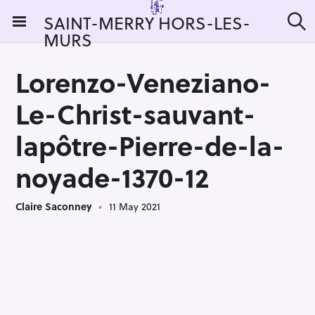
S
SAINT-MERRY HORS-LES-
k
MURS
S
i
e
a
p
r
Lorenzo-Veneziano-
t
c
h
o
Le-Christ-sauvant-
c
o
lapôtre-Pierre-de-la-
n
noyade-1370-12
t
e
n
Claire Saconney
11 May 2021
t