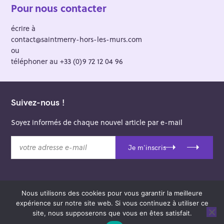
Pour nous contacter
écrire à
contact@saintmerry-hors-les-murs.com
ou
téléphoner au +33 (0)9 72 12 04 96
Suivez-nous !
Soyez informés de chaque nouvel article par e-mail
v
Je m'inscris
o
t
r
e
Nous utilisons des cookies pour vous garantir la meilleure
a
© 2026 Saint-Merry Hors-les-Murs.
expérience sur notre site web. Si vous continuez à utiliser ce
d
Theme: Felt by
Pixelgrade
.
site, nous supposerons que vous en êtes satisfait.
r