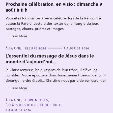
T
Prochaine célébration, en visio : dimanche 9
E
août à 11 h
G
O
R
Vous êtes tous invités à venir célébrer lors de la Rencontre
I
E
autour la Parole. Lecture des textes de la liturgie du jour,
S
partages, chants, prières et images.
Read More
S
C
À LA UNE
FLEURS 2026
7 AUGUST 2026
A
e
T
L’essentiel du message de Jésus dans le
E
a
monde d’aujourd’hui…
G
O
r
R
le Christ renverse les puissants de leur trône, il élève les
I
c
E
humbles. Notre époque a donc furieusement besoin de lui. Il
S
h
dérange l'ordre établi... Christine nous parle de son essentiel
f
Read More
o
r
C
À LA UNE
CHRONIQUES
:
A
ÉCLATS DES JOURS. ET DES NUITS
T
E
6 AUGUST 2026
G