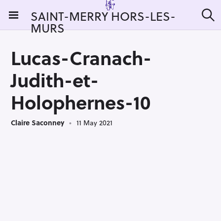
S
SAINT-MERRY HORS-LES-
k
MURS
S
i
e
a
p
r
Lucas-Cranach-
t
c
h
o
Judith-et-
c
o
Holophernes-10
n
t
Claire Saconney
11 May 2021
e
n
t