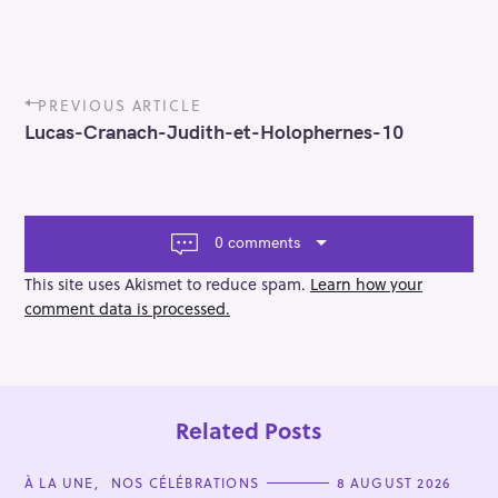
P
PREVIOUS ARTICLE
o
Lucas-Cranach-Judith-et-Holophernes-10
s
t
n
a
v
0 comments
i
g
This site uses Akismet to reduce spam.
Learn how your
a
comment data is processed.
t
i
o
n
Related Posts
C
À LA UNE
NOS CÉLÉBRATIONS
8 AUGUST 2026
A