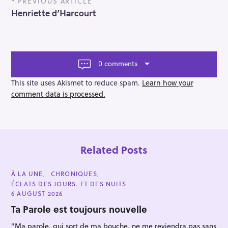
PREVIOUS ARTICLE
o
Henriette d’Harcourt
s
t
n
a
v
0 comments
i
g
This site uses Akismet to reduce spam.
Learn how your
a
comment data is processed.
t
i
o
n
Related Posts
C
À LA UNE
CHRONIQUES
A
ÉCLATS DES JOURS. ET DES NUITS
T
E
6 AUGUST 2026
G
O
Ta Parole est toujours nouvelle
R
I
"Ma parole, qui sort de ma bouche, ne me reviendra pas sans
E