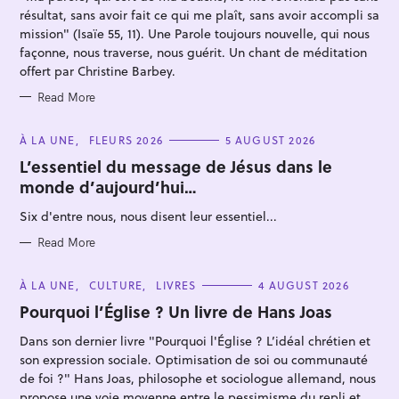
S
résultat, sans avoir fait ce qui me plaît, sans avoir accompli sa
mission" (Isaïe 55, 11). Une Parole toujours nouvelle, qui nous
façonne, nous traverse, nous guérit. Un chant de méditation
offert par Christine Barbey.
Read More
S
C
À LA UNE
FLEURS 2026
5 AUGUST 2026
e
A
T
L’essentiel du message de Jésus dans le
a
E
monde d’aujourd’hui…
G
r
O
R
c
Six d'entre nous, nous disent leur essentiel...
I
E
h
S
Read More
f
o
C
À LA UNE
CULTURE
LIVRES
4 AUGUST 2026
A
r
T
Pourquoi l’Église ? Un livre de Hans Joas
E
:
G
Dans son dernier livre "Pourquoi l'Église ? L’idéal chrétien et
O
R
son expression sociale. Optimisation de soi ou communauté
I
E
de foi ?" Hans Joas, philosophe et sociologue allemand, nous
S
propose une voie moyenne entre le pessimisme du repli et