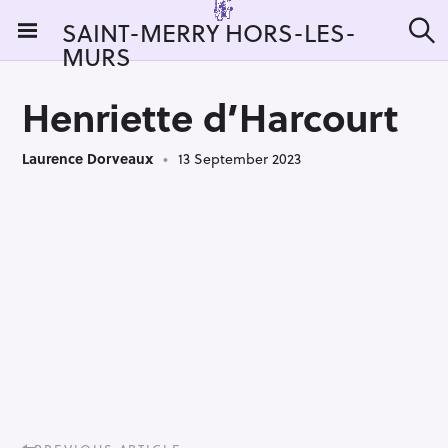
S
SAINT-MERRY HORS-LES-
k
MURS
S
i
e
a
p
r
Henriette d’Harcourt
t
c
h
o
Laurence Dorveaux
13 September 2023
c
o
n
t
e
n
t
P