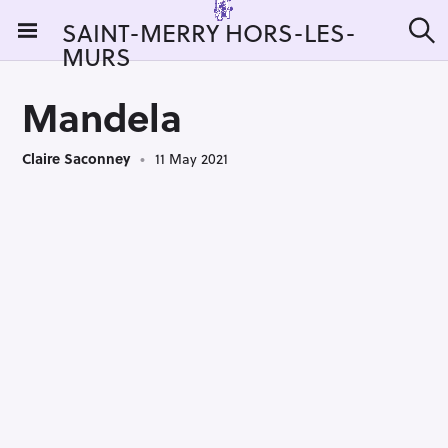
S
SAINT-MERRY HORS-LES-
k
MURS
S
i
e
a
p
r
Mandela
t
c
h
o
Claire Saconney
11 May 2021
c
o
n
t
e
n
t