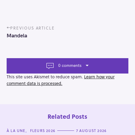
P
PREVIOUS ARTICLE
o
Mandela
s
t
n
a
v
0 comments
i
g
This site uses Akismet to reduce spam.
Learn how your
a
comment data is processed.
t
i
o
n
Related Posts
C
À LA UNE
FLEURS 2026
7 AUGUST 2026
A