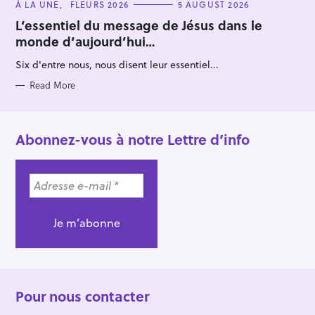
C
À LA UNE
FLEURS 2026
5 AUGUST 2026
A
T
L’essentiel du message de Jésus dans le
E
monde d’aujourd’hui…
G
O
R
Six d'entre nous, nous disent leur essentiel...
I
E
S
Read More
Abonnez-vous à notre Lettre d’info
Pour nous contacter