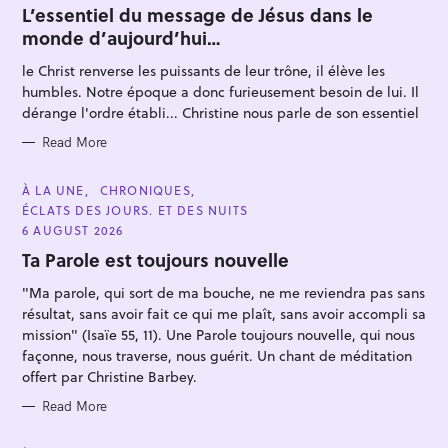
T
L’essentiel du message de Jésus dans le
E
monde d’aujourd’hui…
G
O
R
le Christ renverse les puissants de leur trône, il élève les
I
E
humbles. Notre époque a donc furieusement besoin de lui. Il
S
dérange l'ordre établi... Christine nous parle de son essentiel
Read More
S
e
C
À LA UNE
CHRONIQUES
A
ÉCLATS DES JOURS. ET DES NUITS
a
T
E
6 AUGUST 2026
r
G
O
Ta Parole est toujours nouvelle
c
R
I
h
"Ma parole, qui sort de ma bouche, ne me reviendra pas sans
E
S
f
résultat, sans avoir fait ce qui me plaît, sans avoir accompli sa
mission" (Isaïe 55, 11). Une Parole toujours nouvelle, qui nous
o
façonne, nous traverse, nous guérit. Un chant de méditation
r
offert par Christine Barbey.
:
Read More