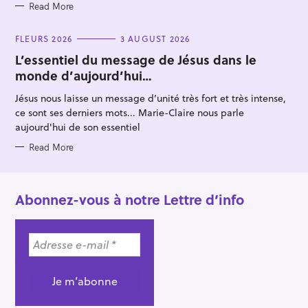
Read More
C
FLEURS 2026
3 AUGUST 2026
A
T
L’essentiel du message de Jésus dans le
E
monde d’aujourd’hui…
G
O
R
Jésus nous laisse un message d’unité très fort et très intense,
I
E
ce sont ses derniers mots... Marie-Claire nous parle
S
aujourd'hui de son essentiel
Read More
Abonnez-vous à notre Lettre d’info