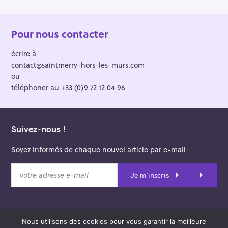
Pour nous contacter
écrire à
contact@saintmerry-hors-les-murs.com
ou
téléphoner au +33 (0)9 72 12 04 96
Suivez-nous !
Soyez informés de chaque nouvel article par e-mail
v
Je m'inscris
o
t
r
e
Nous utilisons des cookies pour vous garantir la meilleure
a