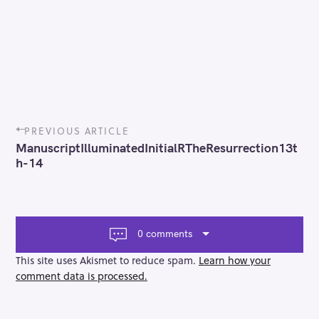
P
PREVIOUS ARTICLE
o
ManuscriptIlluminatedInitialRTheResurrection13t
s
h-14
t
n
a
v
i
0 comments
g
a
This site uses Akismet to reduce spam.
Learn how your
t
comment data is processed.
i
o
n