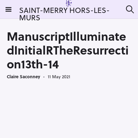
S
SAINT-MERRY HORS-LES-
k
MURS
S
i
e
a
p
r
ManuscriptIlluminate
t
c
h
o
dInitialRTheResurrecti
c
o
on13th-14
n
t
Claire Saconney
11 May 2021
e
n
t