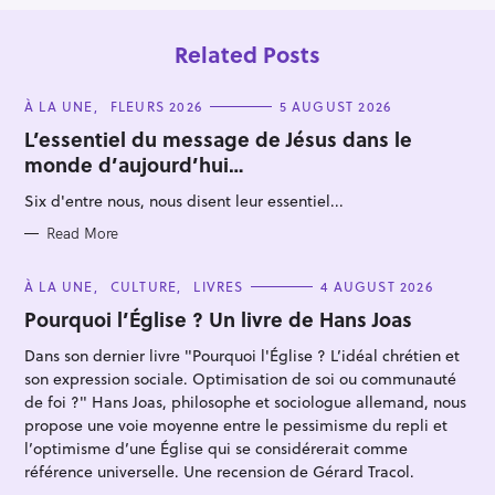
Related Posts
C
À LA UNE
FLEURS 2026
5 AUGUST 2026
A
T
L’essentiel du message de Jésus dans le
E
monde d’aujourd’hui…
G
O
R
Six d'entre nous, nous disent leur essentiel...
I
E
S
S
Read More
e
a
C
À LA UNE
CULTURE
LIVRES
4 AUGUST 2026
A
r
T
Pourquoi l’Église ? Un livre de Hans Joas
E
c
G
Dans son dernier livre "Pourquoi l'Église ? L’idéal chrétien et
O
h
R
son expression sociale. Optimisation de soi ou communauté
I
f
E
de foi ?" Hans Joas, philosophe et sociologue allemand, nous
S
o
propose une voie moyenne entre le pessimisme du repli et
l’optimisme d’une Église qui se considérerait comme
r
référence universelle. Une recension de Gérard Tracol.
: