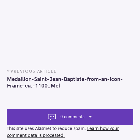
P
PREVIOUS ARTICLE
o
Medaillon-Saint-Jean-Baptiste-from-an-Icon-
s
Frame-ca.-1100_Met
t
n
a
v
i
0 comments
g
a
This site uses Akismet to reduce spam.
Learn how your
t
comment data is processed.
i