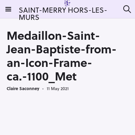
S
SAINT-MERRY HORS-LES-
k
MURS
S
i
e
a
p
r
Medaillon-Saint-
t
c
h
o
Jean-Baptiste-from-
c
o
an-Icon-Frame-
n
ca.-1100_Met
t
e
n
Claire Saconney
11 May 2021
t