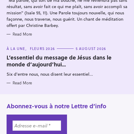
"Ma parole, qui sort de ma bouche, ne me reviendra pas sans
E
S
:
résultat, sans avoir fait ce qui me plaît, sans avoir accompli sa
mission" (Isaïe 55, 11). Une Parole toujours nouvelle, qui nous
façonne, nous traverse, nous guérit. Un chant de méditation
offert par Christine Barbey.
Read More
C
À LA UNE
FLEURS 2026
5 AUGUST 2026
A
T
L’essentiel du message de Jésus dans le
E
monde d’aujourd’hui…
G
O
R
Six d'entre nous, nous disent leur essentiel...
I
E
S
Read More
Abonnez-vous à notre Lettre d’info