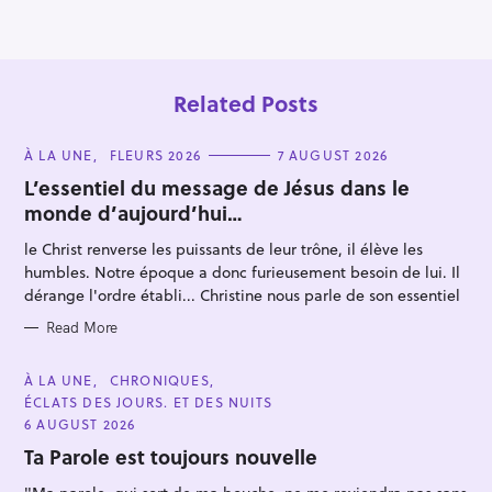
o
n
Related Posts
C
À LA UNE
FLEURS 2026
7 AUGUST 2026
A
T
L’essentiel du message de Jésus dans le
E
monde d’aujourd’hui…
G
O
R
le Christ renverse les puissants de leur trône, il élève les
I
S
E
humbles. Notre époque a donc furieusement besoin de lui. Il
S
e
dérange l'ordre établi... Christine nous parle de son essentiel
a
Read More
r
c
C
À LA UNE
CHRONIQUES
A
h
ÉCLATS DES JOURS. ET DES NUITS
T
E
6 AUGUST 2026
f
G
O
Ta Parole est toujours nouvelle
o
R
I
r