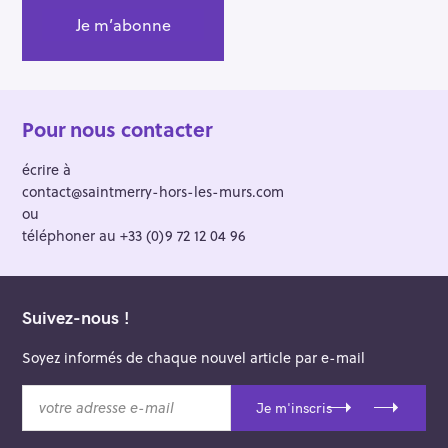
Pour nous contacter
écrire à
contact@saintmerry-hors-les-murs.com
ou
téléphoner au +33 (0)9 72 12 04 96
Suivez-nous !
Soyez informés de chaque nouvel article par e-mail
v
Je m'inscris
o
t