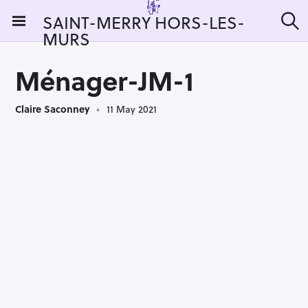
S
SAINT-MERRY HORS-LES-
k
MURS
S
i
e
a
p
r
Ménager-JM-1
t
c
h
o
Claire Saconney
11 May 2021
c
o
n
t
e
n
t