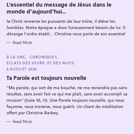
T
L’essentiel du message de Jésus dans le
E
monde d’aujourd’hui…
G
O
R
le Christ renverse les puissants de leur trône, il élève les
I
E
humbles. Notre époque a donc furieusement besoin de lui. Il
S
dérange l'ordre établi... Christine nous parle de son essentiel
Read More
S
e
C
À LA UNE
CHRONIQUES
A
ÉCLATS DES JOURS. ET DES NUITS
a
T
E
6 AUGUST 2026
r
G
O
Ta Parole est toujours nouvelle
c
R
I
h
"Ma parole, qui sort de ma bouche, ne me reviendra pas sans
E
S
f
résultat, sans avoir fait ce qui me plaît, sans avoir accompli sa
mission" (Isaïe 55, 11). Une Parole toujours nouvelle, qui nous
o
façonne, nous traverse, nous guérit. Un chant de méditation
r
offert par Christine Barbey.
:
Read More