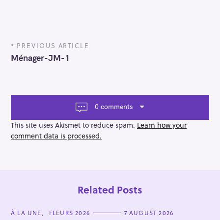
P
PREVIOUS ARTICLE
o
Ménager-JM-1
s
t
n
a
v
0 comments
i
g
This site uses Akismet to reduce spam.
Learn how your
a
comment data is processed.
t
i
o
n
Related Posts
C
À LA UNE
FLEURS 2026
7 AUGUST 2026
A