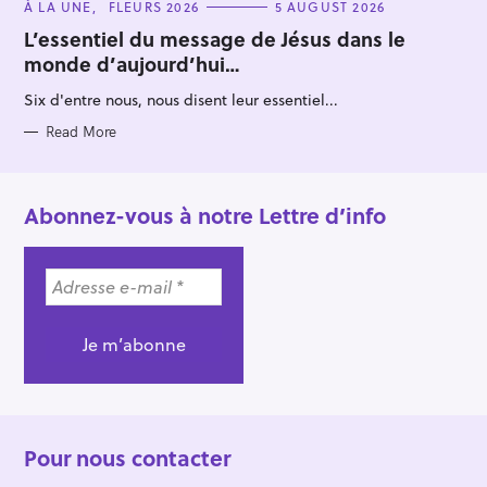
C
À LA UNE
FLEURS 2026
5 AUGUST 2026
A
T
L’essentiel du message de Jésus dans le
E
monde d’aujourd’hui…
G
O
R
Six d'entre nous, nous disent leur essentiel...
I
E
S
Read More
Abonnez-vous à notre Lettre d’info
Pour nous contacter