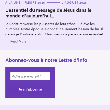
C
À LA UNE
FLEURS 2026
7 AUGUST 2026
A
T
L’essentiel du message de Jésus dans le
E
monde d’aujourd’hui…
G
O
R
le Christ renverse les puissants de leur trône, il élève les
I
E
humbles. Notre époque a donc furieusement besoin de lui. Il
S
dérange l'ordre établi... Christine nous parle de son essentiel
Read More
Abonnez-vous à notre Lettre d’info