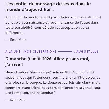
T
L’essentiel du message de Jésus dans le
E
monde d’aujourd’hui…
G
O
R
Si l’amour du prochain n’est pas effusion sentimentale, il est
I
E
bel et bien connaissance et reconnaissance de l’autre dans
S
toute son altérité, considération et acceptation de sa
différence...
Read More
S
e
C
À LA UNE
NOS CÉLÉBRATIONS
9 AUGUST 2026
A
a
T
Dimanche 9 août 2026. Allez-y sans moi,
E
r
j’arrive !
G
O
c
R
Nous chantons Dieu nous précède en Galilée, mais c'est
I
h
E
souvent nous qui l'attendons, comme Elie sur l'Horeb ou les
S
f
disciples sur la barque. Le doute est parfois stimulant, mais
comment avancerions-nous sans confiance en sa venue, sous
o
une forme souvent inattendue ?
r
:
Read More