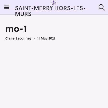
S
SAINT-MERRY HORS-LES-
k
MURS
S
i
e
a
p
r
mo-1
t
c
h
o
Claire Saconney
11 May 2021
c
o
n
t
e
n
t