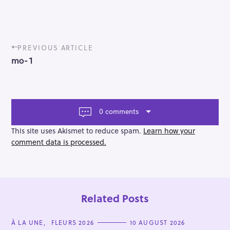
P
PREVIOUS ARTICLE
o
mo-1
s
t
n
a
v
0 comments
i
g
This site uses Akismet to reduce spam.
Learn how your
a
comment data is processed.
t
i
o
n
Related Posts
C
À LA UNE
FLEURS 2026
10 AUGUST 2026
A