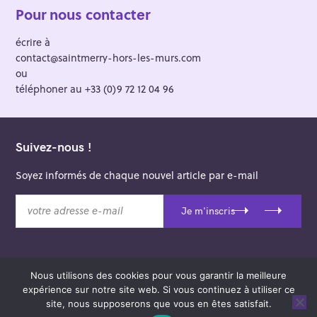
Pour nous contacter
écrire à
contact@saintmerry-hors-les-murs.com
ou
téléphoner au +33 (0)9 72 12 04 96
Suivez-nous !
Soyez informés de chaque nouvel article par e-mail
v
Je m'inscris
o
t
r
e
Nous utilisons des cookies pour vous garantir la meilleure
a
© 2026 Saint-Merry Hors-les-Murs.
expérience sur notre site web. Si vous continuez à utiliser ce
d
Theme: Felt by
Pixelgrade
.
site, nous supposerons que vous en êtes satisfait.
r