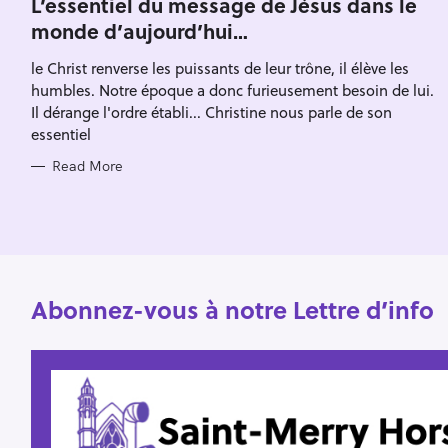
L’essentiel du message de Jésus dans le
E
h
monde d’aujourd’hui…
G
O
f
R
le Christ renverse les puissants de leur trône, il élève les
I
o
E
humbles. Notre époque a donc furieusement besoin de lui.
S
r
Il dérange l'ordre établi... Christine nous parle de son
:
essentiel
Read More
Abonnez-vous à notre Lettre d’info