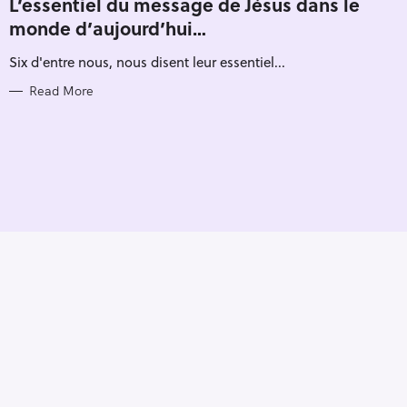
L’essentiel du message de Jésus dans le
E
monde d’aujourd’hui…
G
O
R
Six d'entre nous, nous disent leur essentiel...
I
E
S
Read More