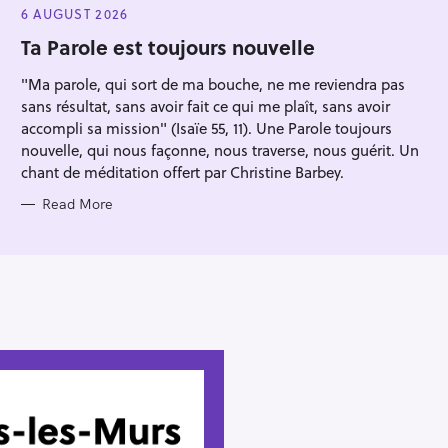
Press Esc to cancel.
E
6 AUGUST 2026
G
O
Ta Parole est toujours nouvelle
R
I
"Ma parole, qui sort de ma bouche, ne me reviendra pas
E
S
sans résultat, sans avoir fait ce qui me plaît, sans avoir
accompli sa mission" (Isaïe 55, 11). Une Parole toujours
nouvelle, qui nous façonne, nous traverse, nous guérit. Un
chant de méditation offert par Christine Barbey.
Read More