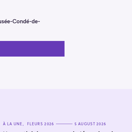
Musée-Condé-de-
C
À LA UNE
FLEURS 2026
5 AUGUST 2026
A
T