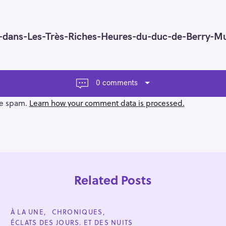
ns-dans-Les-Très-Riches-Heures-du-duc-de-Berry-
0 comments
ce spam.
Learn how your comment data is processed.
Related Posts
C
À LA UNE
CHRONIQUES
A
ÉCLATS DES JOURS. ET DES NUITS
T