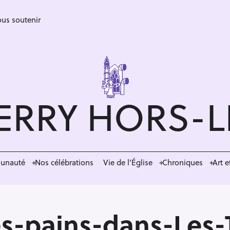
us soutenir
ERRY HORS-
munauté
Nos célébrations
Vie de l’Église
Chroniques
Art e
es-pains-dans-Les-