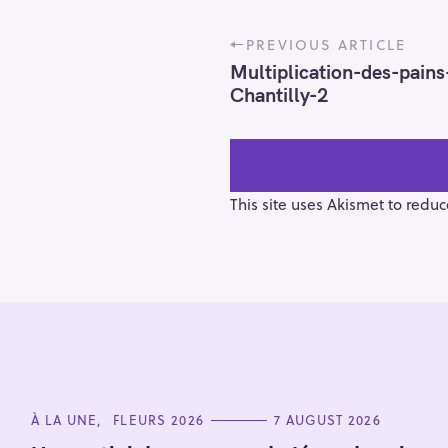
P
PREVIOUS ARTICLE
o
Multiplication-des-pai
s
Chantilly-2
t
n
a
v
i
This site uses Akismet to redu
g
a
t
i
o
S
n
e
a
r
C
À LA UNE
FLEURS 2026
7 AUGUST 2026
A
c
T