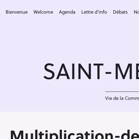
S
k
Bienvenue
Welcome
Agenda
Lettre d’info
Débats
No
i
p
t
o
c
SAINT-M
o
n
t
e
n
Vie de la Com
t
Multiplication-d