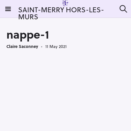
S
SAINT-MERRY HORS-LES-
k
MURS
S
i
e
a
p
r
nappe-1
t
c
h
o
Claire Saconney
11 May 2021
c
o
n
t
e
n
t