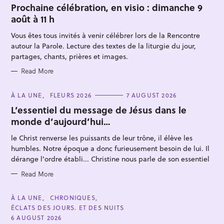
T
Prochaine célébration, en visio : dimanche 9
E
août à 11 h
G
O
R
Vous êtes tous invités à venir célébrer lors de la Rencontre
I
E
autour la Parole. Lecture des textes de la liturgie du jour,
S
partages, chants, prières et images.
Read More
S
C
À LA UNE
FLEURS 2026
7 AUGUST 2026
A
e
T
L’essentiel du message de Jésus dans le
E
a
monde d’aujourd’hui…
G
O
r
R
le Christ renverse les puissants de leur trône, il élève les
I
c
E
humbles. Notre époque a donc furieusement besoin de lui. Il
S
h
dérange l'ordre établi... Christine nous parle de son essentiel
f
Read More
o
r
C
À LA UNE
CHRONIQUES
:
A
ÉCLATS DES JOURS. ET DES NUITS
T
E
6 AUGUST 2026
G