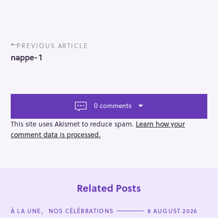
P
PREVIOUS ARTICLE
o
nappe-1
s
t
n
a
v
0 comments
i
g
This site uses Akismet to reduce spam.
Learn how your
a
comment data is processed.
t
i
o
n
Related Posts
C
À LA UNE
NOS CÉLÉBRATIONS
8 AUGUST 2026
A