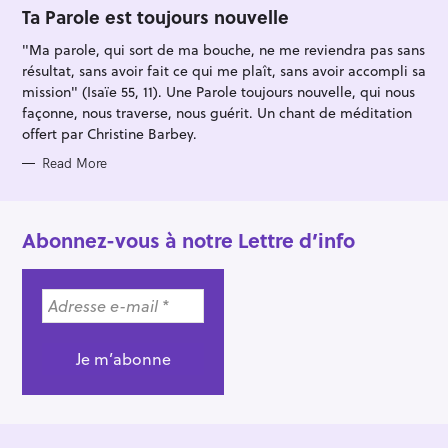
O
Ta Parole est toujours nouvelle
R
I
"Ma parole, qui sort de ma bouche, ne me reviendra pas sans
E
S
résultat, sans avoir fait ce qui me plaît, sans avoir accompli sa
mission" (Isaïe 55, 11). Une Parole toujours nouvelle, qui nous
façonne, nous traverse, nous guérit. Un chant de méditation
offert par Christine Barbey.
Read More
Abonnez-vous à notre Lettre d’info