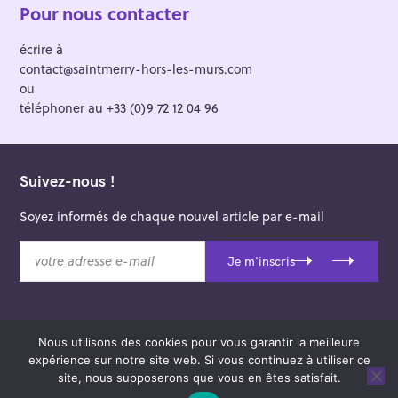
Pour nous contacter
écrire à
contact@saintmerry-hors-les-murs.com
ou
téléphoner au +33 (0)9 72 12 04 96
Suivez-nous !
Soyez informés de chaque nouvel article par e-mail
v
Je m'inscris
o
t
r
e
Nous utilisons des cookies pour vous garantir la meilleure
a
© 2026 Saint-Merry Hors-les-Murs.
expérience sur notre site web. Si vous continuez à utiliser ce
d
Theme: Felt by
Pixelgrade
.
site, nous supposerons que vous en êtes satisfait.
r