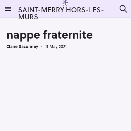
S
SAINT-MERRY HORS-LES-
k
MURS
S
i
e
a
p
r
nappe fraternite
t
c
h
o
Claire Saconney
11 May 2021
c
o
n
t
e
n
t