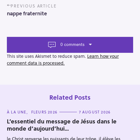
P
PREVIOUS ARTICLE
o
nappe fraternite
s
t
n
a
v
0 comments
i
g
This site uses Akismet to reduce spam.
Learn how your
a
comment data is processed.
t
i
o
n
Related Posts
C
À LA UNE
FLEURS 2026
7 AUGUST 2026
A
T
L’essentiel du message de Jésus dans le
E
monde d’aujourd’hui…
G
O
R
le Christ renverse les puissants de leur trône, il élève les
I