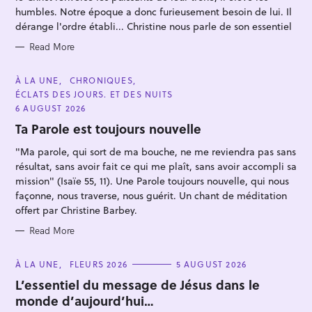
E
humbles. Notre époque a donc furieusement besoin de lui. Il
S
dérange l'ordre établi... Christine nous parle de son essentiel
Read More
C
À LA UNE
CHRONIQUES
S
A
ÉCLATS DES JOURS. ET DES NUITS
T
e
E
6 AUGUST 2026
G
a
O
Ta Parole est toujours nouvelle
R
r
I
"Ma parole, qui sort de ma bouche, ne me reviendra pas sans
E
c
S
résultat, sans avoir fait ce qui me plaît, sans avoir accompli sa
h
mission" (Isaïe 55, 11). Une Parole toujours nouvelle, qui nous
f
façonne, nous traverse, nous guérit. Un chant de méditation
o
offert par Christine Barbey.
r
Read More
:
C
À LA UNE
FLEURS 2026
5 AUGUST 2026
A
T
L’essentiel du message de Jésus dans le
E
monde d’aujourd’hui…
G
O