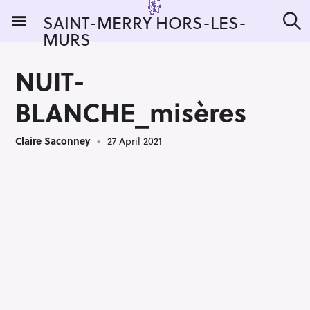
S
SAINT-MERRY HORS-LES-
k
MURS
S
i
e
a
p
r
NUIT-
t
c
h
o
BLANCHE_misères
c
o
Claire Saconney
27 April 2021
n
t
e
n
t