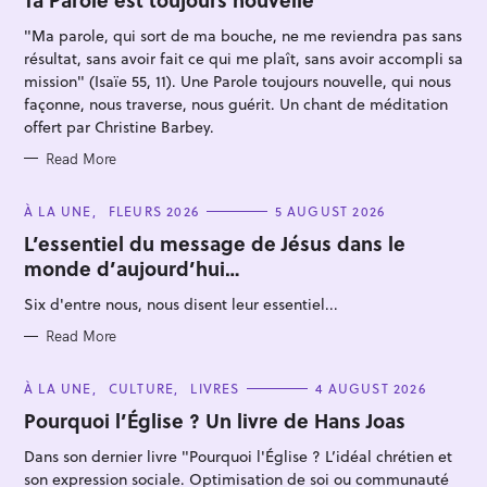
R
I
"Ma parole, qui sort de ma bouche, ne me reviendra pas sans
E
S
résultat, sans avoir fait ce qui me plaît, sans avoir accompli sa
mission" (Isaïe 55, 11). Une Parole toujours nouvelle, qui nous
façonne, nous traverse, nous guérit. Un chant de méditation
offert par Christine Barbey.
Read More
S
e
C
À LA UNE
FLEURS 2026
5 AUGUST 2026
a
A
T
L’essentiel du message de Jésus dans le
r
E
monde d’aujourd’hui…
G
c
O
R
Six d'entre nous, nous disent leur essentiel...
h
I
E
f
S
Read More
o
r
C
À LA UNE
CULTURE
LIVRES
4 AUGUST 2026
A
:
T
Pourquoi l’Église ? Un livre de Hans Joas
E
G
Dans son dernier livre "Pourquoi l'Église ? L’idéal chrétien et
O
R
son expression sociale. Optimisation de soi ou communauté
I