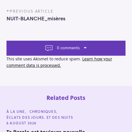
P
PREVIOUS ARTICLE
o
NUIT-BLANCHE_misères
s
t
n
a
v
0 comments
i
g
This site uses Akismet to reduce spam.
Learn how your
a
comment data is processed.
t
i
o
n
Related Posts
C
À LA UNE
CHRONIQUES
A
ÉCLATS DES JOURS. ET DES NUITS
T
E
6 AUGUST 2026
G
O
Ta Parole est toujours nouvelle