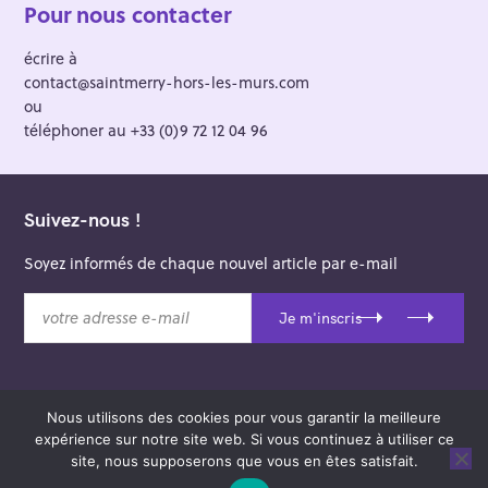
Pour nous contacter
écrire à
contact@saintmerry-hors-les-murs.com
ou
téléphoner au +33 (0)9 72 12 04 96
Suivez-nous !
Soyez informés de chaque nouvel article par e-mail
v
Je m'inscris
o
t
r
e
Nous utilisons des cookies pour vous garantir la meilleure
a
© 2026 Saint-Merry Hors-les-Murs.
expérience sur notre site web. Si vous continuez à utiliser ce
d
Theme: Felt by
Pixelgrade
.
site, nous supposerons que vous en êtes satisfait.
r