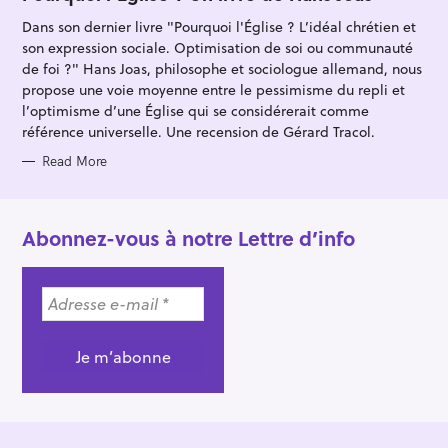
E
G
Dans son dernier livre "Pourquoi l'Église ? L’idéal chrétien et
O
R
son expression sociale. Optimisation de soi ou communauté
I
E
de foi ?" Hans Joas, philosophe et sociologue allemand, nous
S
propose une voie moyenne entre le pessimisme du repli et
l’optimisme d’une Église qui se considérerait comme
référence universelle. Une recension de Gérard Tracol.
Read More
Abonnez-vous à notre Lettre d’info