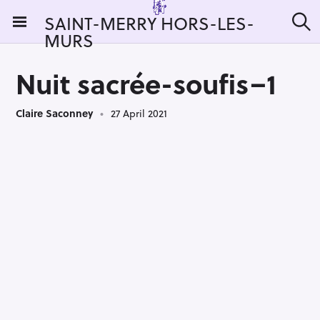
S
SAINT-MERRY HORS-LES-
k
MURS
S
i
e
a
p
r
Nuit sacrée-soufis–1
t
c
h
o
Claire Saconney
27 April 2021
c
o
n
t
e
n
t