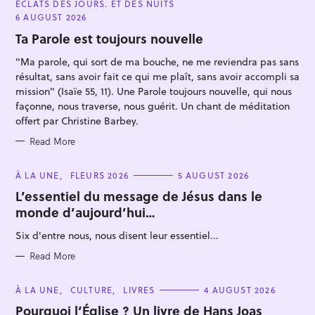
ÉCLATS DES JOURS. ET DES NUITS
T
E
6 AUGUST 2026
G
O
Ta Parole est toujours nouvelle
R
I
"Ma parole, qui sort de ma bouche, ne me reviendra pas sans
E
S
résultat, sans avoir fait ce qui me plaît, sans avoir accompli sa
mission" (Isaïe 55, 11). Une Parole toujours nouvelle, qui nous
façonne, nous traverse, nous guérit. Un chant de méditation
offert par Christine Barbey.
S
Read More
e
a
C
À LA UNE
FLEURS 2026
5 AUGUST 2026
r
A
T
L’essentiel du message de Jésus dans le
c
E
monde d’aujourd’hui…
G
h
O
R
f
Six d'entre nous, nous disent leur essentiel...
I
E
o
S
Read More
r
:
C
À LA UNE
CULTURE
LIVRES
4 AUGUST 2026
A
T
Pourquoi l’Église ? Un livre de Hans Joas