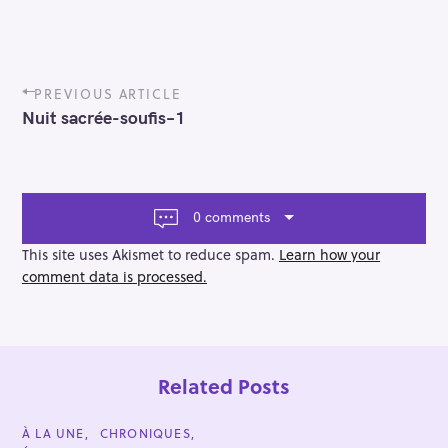
P
PREVIOUS ARTICLE
o
Nuit sacrée-soufis–1
s
t
n
a
v
0 comments
i
g
This site uses Akismet to reduce spam.
Learn how your
a
comment data is processed.
t
i
o
n
Related Posts
C
À LA UNE
CHRONIQUES
A