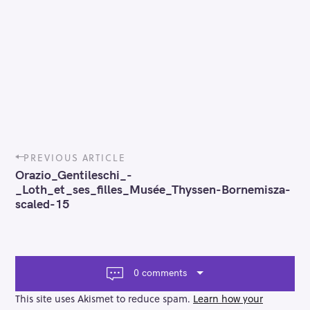
P
PREVIOUS ARTICLE
o
Orazio_Gentileschi_-
s
_Loth_et_ses_filles_Musée_Thyssen-Bornemisza-
t
scaled-15
n
a
v
i
g
0 comments
a
t
This site uses Akismet to reduce spam.
Learn how your
i