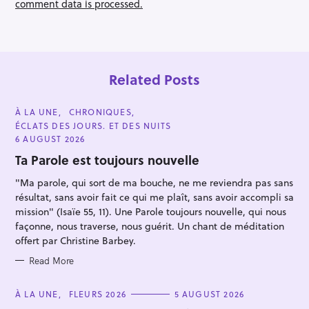
comment data is processed.
o
n
Related Posts
C
À LA UNE
CHRONIQUES
A
ÉCLATS DES JOURS. ET DES NUITS
T
E
6 AUGUST 2026
G
O
Ta Parole est toujours nouvelle
R
I
"Ma parole, qui sort de ma bouche, ne me reviendra pas sans
E
S
S
résultat, sans avoir fait ce qui me plaît, sans avoir accompli sa
e
mission" (Isaïe 55, 11). Une Parole toujours nouvelle, qui nous
a
façonne, nous traverse, nous guérit. Un chant de méditation
r
offert par Christine Barbey.
c
Read More
h
f
C
À LA UNE
FLEURS 2026
5 AUGUST 2026
A
o