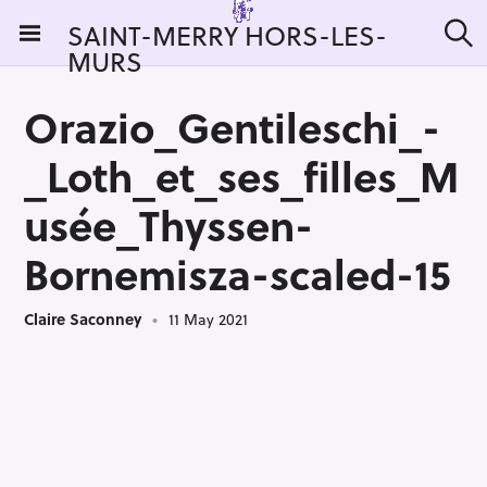
S
SAINT-MERRY HORS-LES-
k
MURS
S
i
e
a
p
r
Orazio_Gentileschi_-
t
c
h
o
_Loth_et_ses_filles_M
c
o
usée_Thyssen-
n
Bornemisza-scaled-15
t
e
n
Claire Saconney
11 May 2021
t