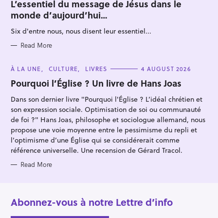
T
L’essentiel du message de Jésus dans le
E
r
monde d’aujourd’hui…
G
O
:
R
Six d'entre nous, nous disent leur essentiel...
I
E
S
Read More
C
À LA UNE
CULTURE
LIVRES
4 AUGUST 2026
A
T
Pourquoi l’Église ? Un livre de Hans Joas
E
G
Dans son dernier livre "Pourquoi l'Église ? L’idéal chrétien et
O
R
son expression sociale. Optimisation de soi ou communauté
I
E
de foi ?" Hans Joas, philosophe et sociologue allemand, nous
S
propose une voie moyenne entre le pessimisme du repli et
l’optimisme d’une Église qui se considérerait comme
référence universelle. Une recension de Gérard Tracol.
Read More
Abonnez-vous à notre Lettre d’info