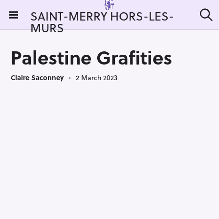
S
SAINT-MERRY HORS-LES-
k
MURS
S
i
e
a
p
r
Palestine Grafities
t
c
h
o
Claire Saconney
2 March 2023
c
o
n
t
e
n
t