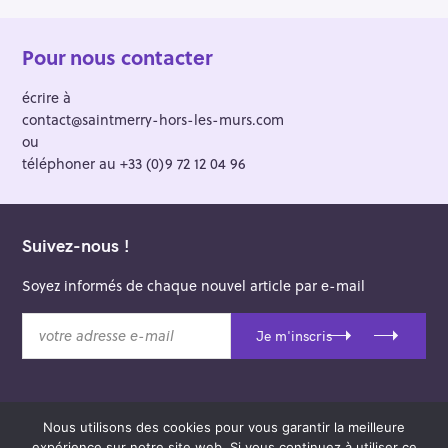
Pour nous contacter
écrire à
contact@saintmerry-hors-les-murs.com
ou
téléphoner au +33 (0)9 72 12 04 96
Suivez-nous !
Soyez informés de chaque nouvel article par e-mail
v
Je m'inscris
o
t
r
e
Nous utilisons des cookies pour vous garantir la meilleure
a
© 2026 Saint-Merry Hors-les-Murs.
expérience sur notre site web. Si vous continuez à utiliser ce