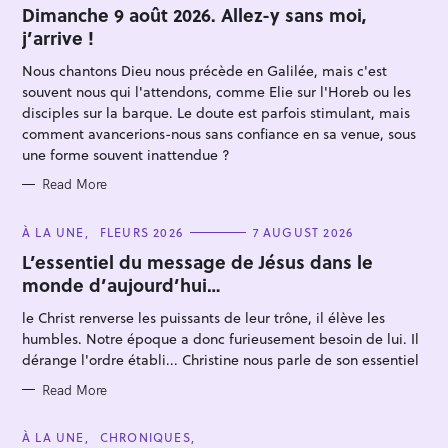
T
Dimanche 9 août 2026. Allez-y sans moi,
E
j’arrive !
G
O
R
Nous chantons Dieu nous précède en Galilée, mais c'est
I
E
souvent nous qui l'attendons, comme Elie sur l'Horeb ou les
S
disciples sur la barque. Le doute est parfois stimulant, mais
comment avancerions-nous sans confiance en sa venue, sous
une forme souvent inattendue ?
Read More
S
e
C
À LA UNE
FLEURS 2026
7 AUGUST 2026
A
a
T
L’essentiel du message de Jésus dans le
E
r
monde d’aujourd’hui…
G
O
c
R
le Christ renverse les puissants de leur trône, il élève les
I
h
E
humbles. Notre époque a donc furieusement besoin de lui. Il
S
f
dérange l'ordre établi... Christine nous parle de son essentiel
o
Read More
r
:
C
À LA UNE
CHRONIQUES