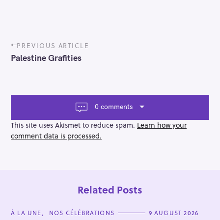
P
PREVIOUS ARTICLE
o
Palestine Grafities
s
t
n
a
v
0 comments
i
g
This site uses Akismet to reduce spam.
Learn how your
a
comment data is processed.
t
i
o
n
Related Posts
C
À LA UNE
NOS CÉLÉBRATIONS
9 AUGUST 2026
A