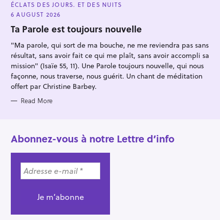
A
ÉCLATS DES JOURS. ET DES NUITS
T
E
6 AUGUST 2026
G
O
Ta Parole est toujours nouvelle
R
I
"Ma parole, qui sort de ma bouche, ne me reviendra pas sans
E
S
résultat, sans avoir fait ce qui me plaît, sans avoir accompli sa
mission" (Isaïe 55, 11). Une Parole toujours nouvelle, qui nous
façonne, nous traverse, nous guérit. Un chant de méditation
offert par Christine Barbey.
Read More
Abonnez-vous à notre Lettre d’info