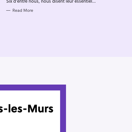
Six d'entre nous, nous disent leur essentiel...
I
E
S
Read More