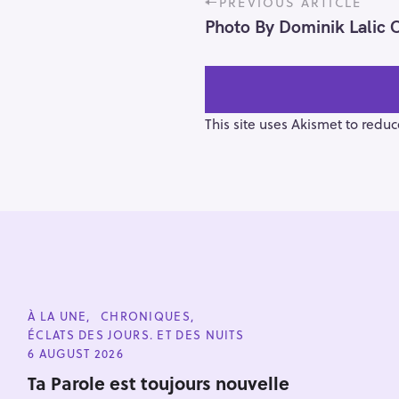
PREVIOUS ARTICLE
o
Photo By Dominik Lalic 
s
t
n
a
v
This site uses Akismet to redu
i
g
a
t
i
o
n
S
e
C
À LA UNE
CHRONIQUES
a
A
ÉCLATS DES JOURS. ET DES NUITS
T
r
E
6 AUGUST 2026
G
c
O
Ta Parole est toujours nouvelle
h
R