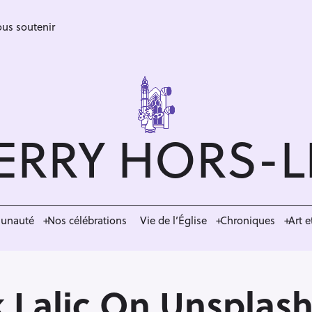
us soutenir
ERRY HORS-
munauté
Nos célébrations
Vie de l’Église
Chroniques
Art e
 Lalic On Unsplash