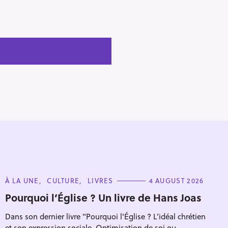
C
À LA UNE
CULTURE
LIVRES
4 AUGUST 2026
A
T
Pourquoi l’Église ? Un livre de Hans Joas
E
G
Dans son dernier livre "Pourquoi l'Église ? L’idéal chrétien
O
R
et son expression sociale. Optimisation de soi ou