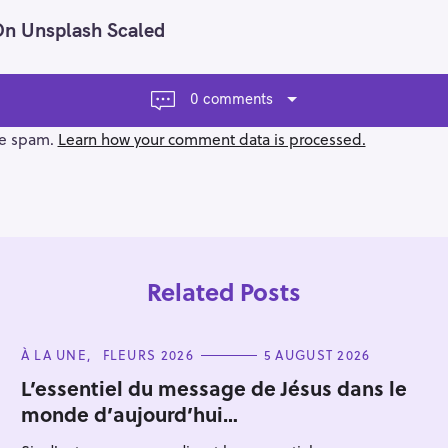
On Unsplash Scaled
0 comments
ce spam.
Learn how your comment data is processed.
Related Posts
C
À LA UNE
FLEURS 2026
5 AUGUST 2026
A
T
L’essentiel du message de Jésus dans le
E
monde d’aujourd’hui…
G
Press Esc to cancel.
O
R