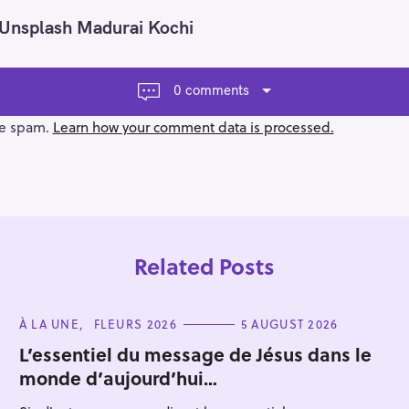
 Unsplash Madurai Kochi
0 comments
ce spam.
Learn how your comment data is processed.
Related Posts
C
À LA UNE
FLEURS 2026
5 AUGUST 2026
A
T
L’essentiel du message de Jésus dans le
E
monde d’aujourd’hui…
G
Press Esc to cancel.
O
R