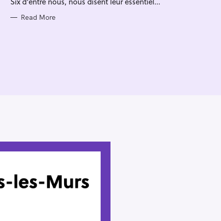
Six d'entre nous, nous disent leur essentiel...
I
E
S
Read More