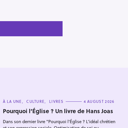
C
À LA UNE
CULTURE
LIVRES
4 AUGUST 2026
A
T
Pourquoi l’Église ? Un livre de Hans Joas
E
G
Dans son dernier livre "Pourquoi l'Église ? L’idéal chrétien
O
R
et son expression sociale. Optimisation de soi ou