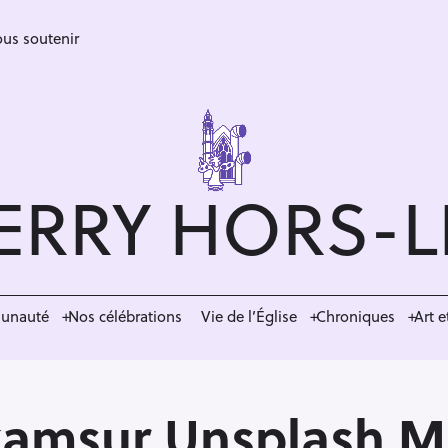
us soutenir
ERRY HORS-
munauté
Nos célébrations
Vie de l’Église
Chroniques
Art e
ikamsur Unsplash M