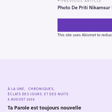
PREVIOUS ARTICLE
o
Photo De Priti Nikamsur
s
t
n
a
v
This site uses Akismet to redu
i
g
a
t
i
o
n
S
e
C
À LA UNE
CHRONIQUES
a
A
ÉCLATS DES JOURS. ET DES NUITS
T
r
E
6 AUGUST 2026
G
c
O
Ta Parole est toujours nouvelle
h
R