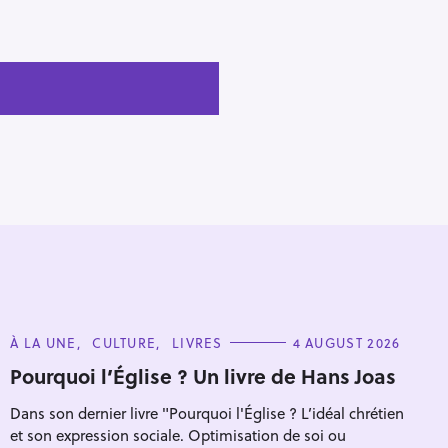
C
À LA UNE
CULTURE
LIVRES
4 AUGUST 2026
A
T
Pourquoi l’Église ? Un livre de Hans Joas
E
G
Dans son dernier livre "Pourquoi l'Église ? L’idéal chrétien
O
R
et son expression sociale. Optimisation de soi ou
I