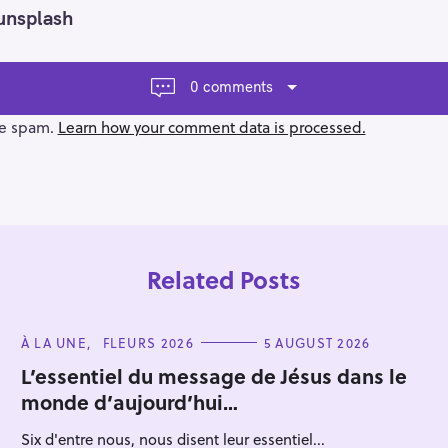
unsplash
0 comments
ce spam.
Learn how your comment data is processed.
Related Posts
C
À LA UNE
FLEURS 2026
5 AUGUST 2026
A
T
L’essentiel du message de Jésus dans le
E
monde d’aujourd’hui…
G
O
Press Esc to cancel.
R
Six d'entre nous, nous disent leur essentiel...
I