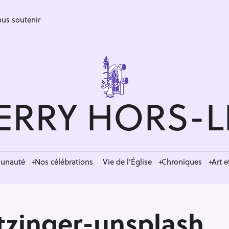
us soutenir
ERRY HORS-
munauté
Nos célébrations
Vie de l’Église
Chroniques
Art e
tzinger-unsplash