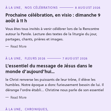
C
À LA UNE
NOS CÉLÉBRATIONS
8 AUGUST 2026
A
T
Prochaine célébration, en visio : dimanche 9
E
août à 11 h
G
O
R
Vous êtes tous invités à venir célébrer lors de la Rencontre
I
E
autour la Parole. Lecture des textes de la liturgie du jour,
S
partages, chants, prières et images.
Read More
S
e
C
À LA UNE
FLEURS 2026
7 AUGUST 2026
A
a
T
L’essentiel du message de Jésus dans le
E
r
monde d’aujourd’hui…
G
O
c
R
le Christ renverse les puissants de leur trône, il élève les
I
h
E
humbles. Notre époque a donc furieusement besoin de lui. Il
S
f
dérange l'ordre établi... Christine nous parle de son essentiel
o
Read More
r
:
C
À LA UNE
CHRONIQUES