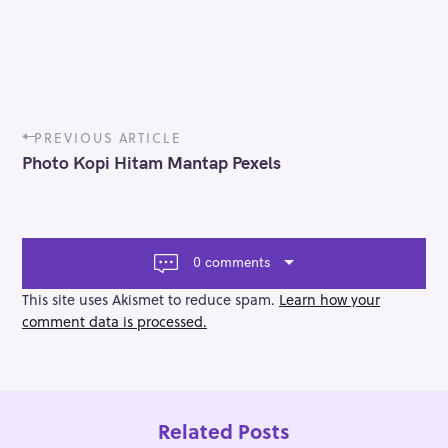
P
PREVIOUS ARTICLE
o
Photo Kopi Hitam Mantap Pexels
s
t
n
a
v
0 comments
i
g
This site uses Akismet to reduce spam.
Learn how your
a
comment data is processed.
t
i
o
n
Related Posts