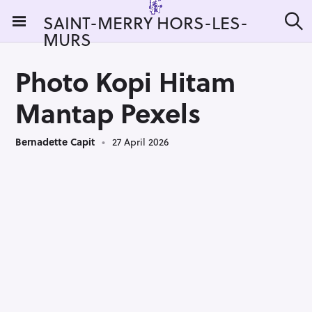
S
SAINT-MERRY HORS-LES-
k
MURS
S
i
e
a
p
r
Photo Kopi Hitam
t
c
h
o
Mantap Pexels
c
o
Bernadette Capit
27 April 2026
n
t
e
n
t