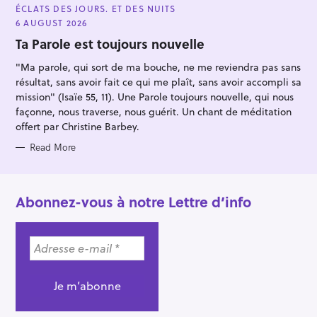
A
ÉCLATS DES JOURS. ET DES NUITS
T
E
6 AUGUST 2026
G
O
Ta Parole est toujours nouvelle
R
I
"Ma parole, qui sort de ma bouche, ne me reviendra pas sans
E
S
résultat, sans avoir fait ce qui me plaît, sans avoir accompli sa
mission" (Isaïe 55, 11). Une Parole toujours nouvelle, qui nous
façonne, nous traverse, nous guérit. Un chant de méditation
offert par Christine Barbey.
Read More
Abonnez-vous à notre Lettre d’info