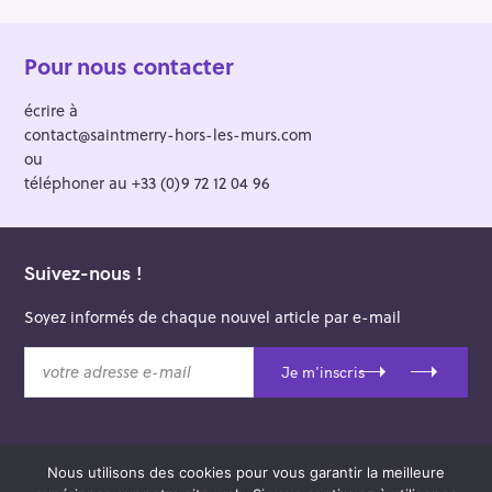
Pour nous contacter
écrire à
contact@saintmerry-hors-les-murs.com
ou
téléphoner au +33 (0)9 72 12 04 96
Suivez-nous !
Soyez informés de chaque nouvel article par e-mail
v
Je m'inscris
o
t
r
e
Nous utilisons des cookies pour vous garantir la meilleure
a
© 2026 Saint-Merry Hors-les-Murs.