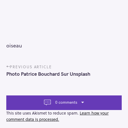
oiseau
P
PREVIOUS ARTICLE
o
Photo Patrice Bouchard Sur Unsplash
s
t
n
a
v
0 comments
i
g
This site uses Akismet to reduce spam.
Learn how your
a
comment data is processed.
t
i