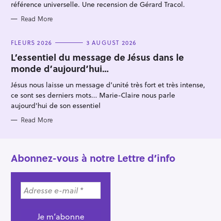
:
référence universelle. Une recension de Gérard Tracol.
Read More
C
FLEURS 2026
3 AUGUST 2026
A
T
L’essentiel du message de Jésus dans le
E
monde d’aujourd’hui…
G
O
R
Jésus nous laisse un message d’unité très fort et très intense,
I
E
ce sont ses derniers mots... Marie-Claire nous parle
S
aujourd'hui de son essentiel
Read More
Abonnez-vous à notre Lettre d’info