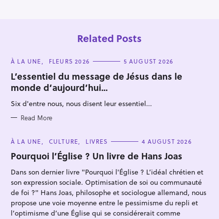
o
n
Related Posts
C
À LA UNE
FLEURS 2026
5 AUGUST 2026
A
T
L’essentiel du message de Jésus dans le
E
monde d’aujourd’hui…
G
O
R
Six d'entre nous, nous disent leur essentiel...
I
S
E
S
Read More
e
a
C
À LA UNE
CULTURE
LIVRES
4 AUGUST 2026
r
A
T
Pourquoi l’Église ? Un livre de Hans Joas
c
E
G
h
Dans son dernier livre "Pourquoi l'Église ? L’idéal chrétien et
O
R
son expression sociale. Optimisation de soi ou communauté
f
I
E
de foi ?" Hans Joas, philosophe et sociologue allemand, nous
o
S
propose une voie moyenne entre le pessimisme du repli et
r
l’optimisme d’une Église qui se considérerait comme