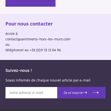
Pour nous contacter
écrire à
contact@saintmerry-hors-les-murs.com
ou
téléphoner au +33 (0)9 72 12 04 96
Suivez-nous !
Soyez informés de chaque nouvel article par e-mail
v
Je m'inscris
o
t
r