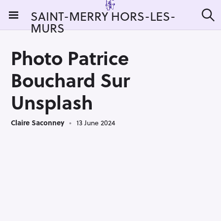
S
SAINT-MERRY HORS-LES-
k
MURS
S
i
e
a
p
r
Photo Patrice
t
c
h
o
Bouchard Sur
c
o
Unsplash
n
t
Claire Saconney
13 June 2024
e
n
t