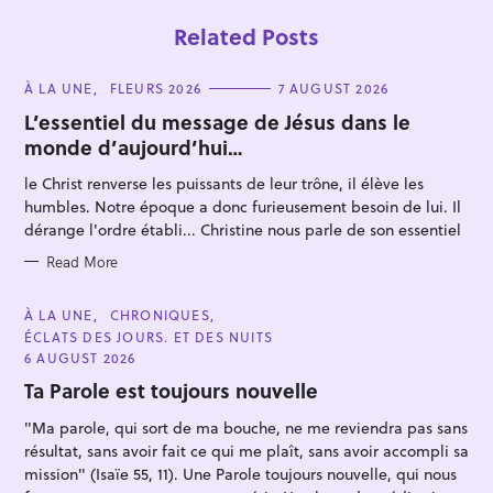
Related Posts
C
À LA UNE
FLEURS 2026
7 AUGUST 2026
A
T
L’essentiel du message de Jésus dans le
E
monde d’aujourd’hui…
G
O
R
le Christ renverse les puissants de leur trône, il élève les
I
E
humbles. Notre époque a donc furieusement besoin de lui. Il
S
dérange l'ordre établi... Christine nous parle de son essentiel
S
e
Read More
a
r
C
À LA UNE
CHRONIQUES
A
ÉCLATS DES JOURS. ET DES NUITS
c
T
E
6 AUGUST 2026
h
G
O
Ta Parole est toujours nouvelle
f
R
I
o
"Ma parole, qui sort de ma bouche, ne me reviendra pas sans
E
S
résultat, sans avoir fait ce qui me plaît, sans avoir accompli sa
r
mission" (Isaïe 55, 11). Une Parole toujours nouvelle, qui nous
: