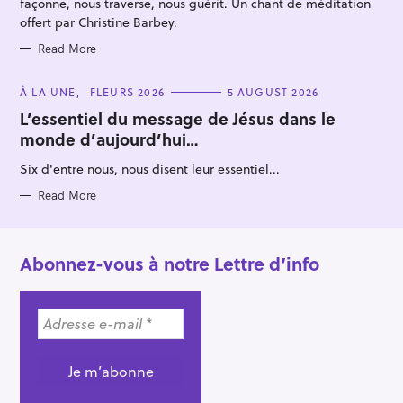
façonne, nous traverse, nous guérit. Un chant de méditation
offert par Christine Barbey.
Read More
C
À LA UNE
FLEURS 2026
5 AUGUST 2026
A
T
L’essentiel du message de Jésus dans le
E
monde d’aujourd’hui…
G
O
R
Six d'entre nous, nous disent leur essentiel...
I
E
S
Read More
Abonnez-vous à notre Lettre d’info