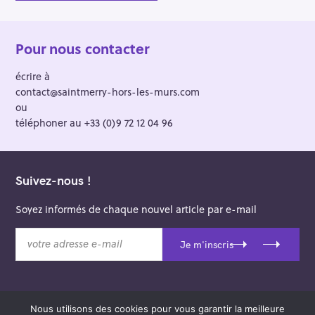
Pour nous contacter
écrire à
contact@saintmerry-hors-les-murs.com
ou
téléphoner au +33 (0)9 72 12 04 96
Suivez-nous !
Soyez informés de chaque nouvel article par e-mail
v
Je m'inscris
o
t
r
e
Nous utilisons des cookies pour vous garantir la meilleure
a