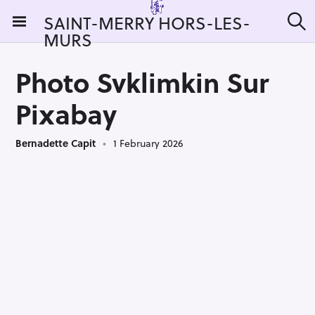
S
SAINT-MERRY HORS-LES-
k
MURS
S
i
e
a
p
r
Photo Svklimkin Sur
t
c
h
o
Pixabay
c
o
Bernadette Capit
1 February 2026
n
t
e
n
t