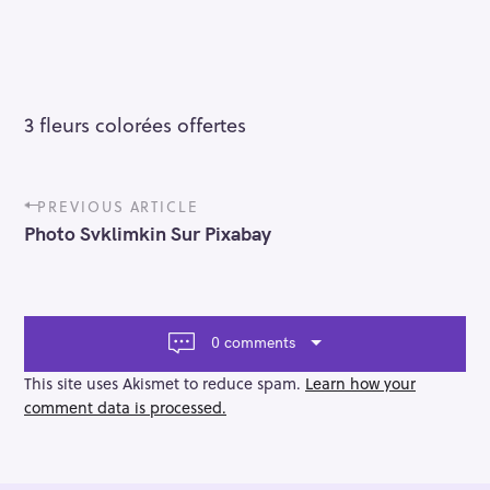
3 fleurs colorées offertes
P
PREVIOUS ARTICLE
o
Photo Svklimkin Sur Pixabay
s
t
n
a
v
0 comments
i
g
This site uses Akismet to reduce spam.
Learn how your
a
comment data is processed.
t
i
o
n