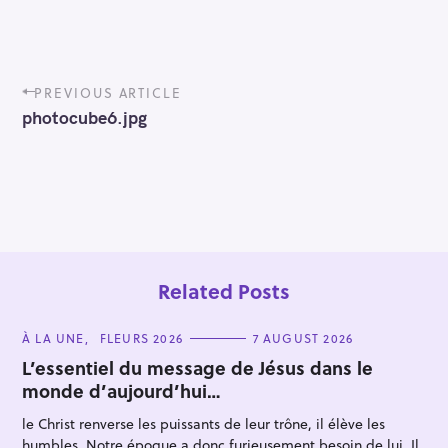
P
PREVIOUS ARTICLE
o
photocube6.jpg
s
t
n
a
v
i
g
a
t
Related Posts
i
o
C
À LA UNE
FLEURS 2026
7 AUGUST 2026
n
A
T
L’essentiel du message de Jésus dans le
E
monde d’aujourd’hui…
G
O
R
le Christ renverse les puissants de leur trône, il élève les
I
E
humbles. Notre époque a donc furieusement besoin de lui. Il