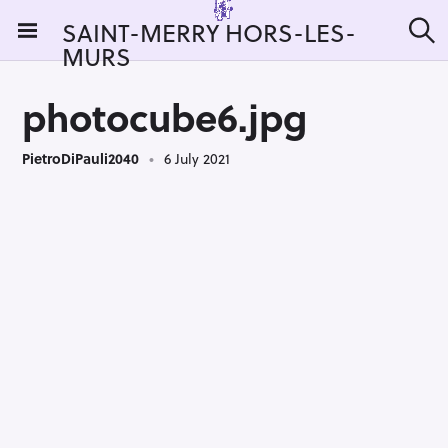
S
SAINT-MERRY HORS-LES-
k
MURS
S
i
e
a
p
r
photocube6.jpg
t
c
h
o
PietroDiPauli2040
6 July 2021
c
o
n
t
e
n
t