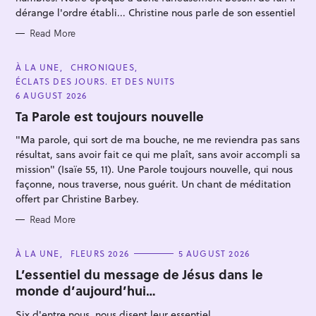
S
dérange l'ordre établi... Christine nous parle de son essentiel
Read More
C
À LA UNE
CHRONIQUES
A
S
ÉCLATS DES JOURS. ET DES NUITS
T
E
6 AUGUST 2026
e
G
O
Ta Parole est toujours nouvelle
a
R
I
r
"Ma parole, qui sort de ma bouche, ne me reviendra pas sans
E
S
c
résultat, sans avoir fait ce qui me plaît, sans avoir accompli sa
mission" (Isaïe 55, 11). Une Parole toujours nouvelle, qui nous
h
façonne, nous traverse, nous guérit. Un chant de méditation
f
offert par Christine Barbey.
o
Read More
r
:
C
À LA UNE
FLEURS 2026
5 AUGUST 2026
A
T
L’essentiel du message de Jésus dans le
E
monde d’aujourd’hui…
G
O
R
Six d'entre nous, nous disent leur essentiel...