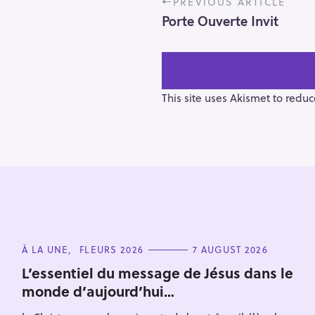
PREVIOUS ARTICLE
o
Porte Ouverte Invit
s
t
n
a
v
This site uses Akismet to redu
i
g
a
t
i
o
S
n
e
C
À LA UNE
FLEURS 2026
7 AUGUST 2026
a
A
T
r
L’essentiel du message de Jésus dans le
E
monde d’aujourd’hui…
c
G
O
h
R