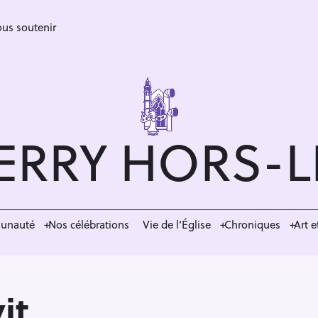
us soutenir
ERRY HORS-
munauté
Nos célébrations
Vie de l’Église
Chroniques
Art e
it