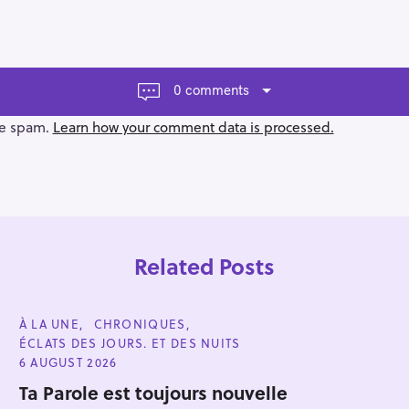
0 comments
ce spam.
Learn how your comment data is processed.
Related Posts
C
À LA UNE
CHRONIQUES
A
ÉCLATS DES JOURS. ET DES NUITS
T
E
6 AUGUST 2026
G
Press Esc to cancel.
O
Ta Parole est toujours nouvelle
R