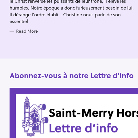
le Christ renverse les puissants de leur trône, il élève les
I
f
E
humbles. Notre époque a donc furieusement besoin de lui.
S
o
Il dérange l'ordre établi... Christine nous parle de son
essentiel
r
:
Read More
Abonnez-vous à notre Lettre d’info