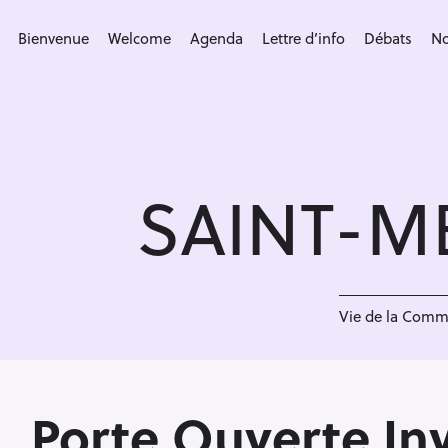
S
k
Bienvenue
Welcome
Agenda
Lettre d’info
Débats
No
i
p
t
o
c
SAINT-M
o
n
t
e
<
n
Vie de la Com
t
Porte Ouverte Inv