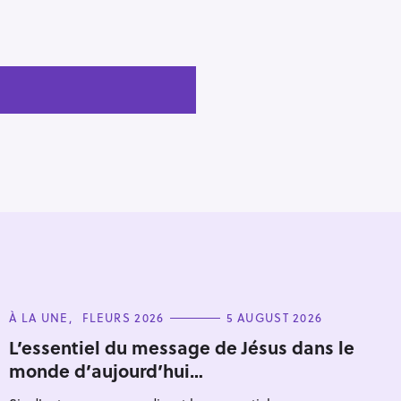
C
À LA UNE
FLEURS 2026
5 AUGUST 2026
A
T
L’essentiel du message de Jésus dans le
E
monde d’aujourd’hui…
G
O
R