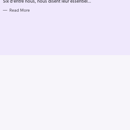
Six d'entre nous, nous disent leur essentiel...
I
E
S
Read More