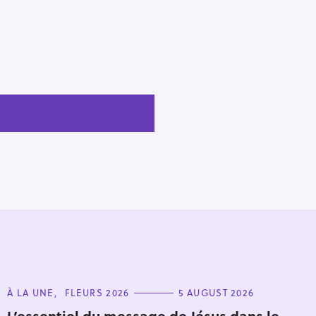
C
À LA UNE
FLEURS 2026
5 AUGUST 2026
A
T
L’essentiel du message de Jésus dans le