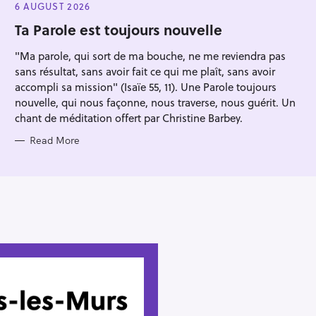
Press Esc to cancel.
E
6 AUGUST 2026
G
O
Ta Parole est toujours nouvelle
R
I
"Ma parole, qui sort de ma bouche, ne me reviendra pas
E
S
sans résultat, sans avoir fait ce qui me plaît, sans avoir
accompli sa mission" (Isaïe 55, 11). Une Parole toujours
nouvelle, qui nous façonne, nous traverse, nous guérit. Un
chant de méditation offert par Christine Barbey.
Read More