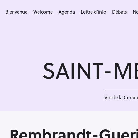
S
k
Bienvenue
Welcome
Agenda
Lettre d’info
Débats
No
i
p
t
o
c
SAINT-M
o
n
t
e
n
Vie de la Com
t
Rembrandt-Gueri