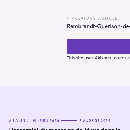
P
PREVIOUS ARTICLE
o
Rembrandt-Guerison-de
s
t
n
a
v
This site uses Akismet to redu
i
g
a
t
i
S
o
e
n
a
r
C
À LA UNE
FLEURS 2026
7 AUGUST 2026
A
c
T
L’essentiel du message de Jésus dans le