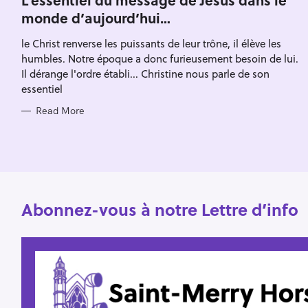
E
h
monde d’aujourd’hui…
G
O
f
R
le Christ renverse les puissants de leur trône, il élève les
I
o
E
humbles. Notre époque a donc furieusement besoin de lui.
S
r
Il dérange l'ordre établi... Christine nous parle de son
:
essentiel
Read More
Abonnez-vous à notre Lettre d’info