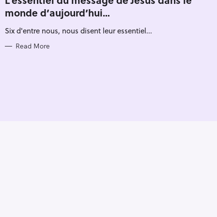
E
monde d’aujourd’hui…
G
O
R
Six d'entre nous, nous disent leur essentiel...
I
E
S
Read More