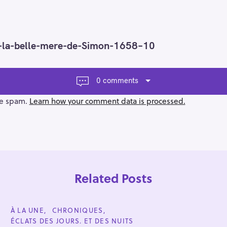
-la-belle-mere-de-Simon-1658–10
0 comments
ce spam.
Learn how your comment data is processed.
Related Posts
C
À LA UNE
CHRONIQUES
A
ÉCLATS DES JOURS. ET DES NUITS
T