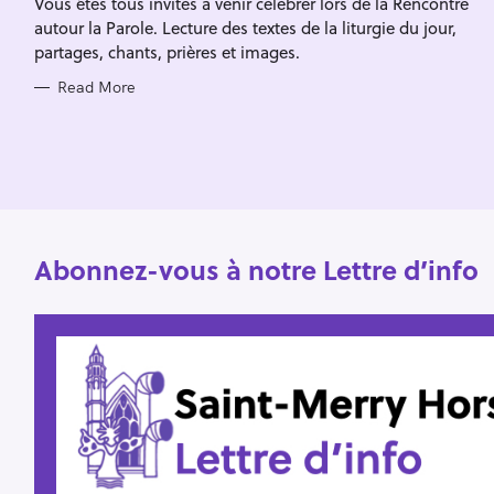
Vous êtes tous invités à venir célébrer lors de la Rencontre
I
f
E
autour la Parole. Lecture des textes de la liturgie du jour,
S
o
partages, chants, prières et images.
r
Read More
:
Abonnez-vous à notre Lettre d’info