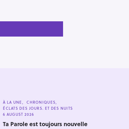
C
À LA UNE
CHRONIQUES
A
ÉCLATS DES JOURS. ET DES NUITS
T
E
6 AUGUST 2026
G
O
Ta Parole est toujours nouvelle
R