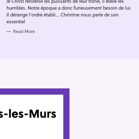
le Christ renverse les puissants de leur trône, il élève les
I
E
humbles. Notre époque a donc furieusement besoin de lui.
S
Il dérange l'ordre établi... Christine nous parle de son
essentiel
Read More