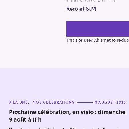
PREVIOUS ARTICLE
o
Rero et StM
s
t
n
a
v
This site uses Akismet to redu
i
g
a
t
i
o
S
n
e
C
À LA UNE
NOS CÉLÉBRATIONS
8 AUGUST 2026
a
A
T
r
Prochaine célébration, en visio : dimanche
E
9 août à 11 h
c
G
O
h
R