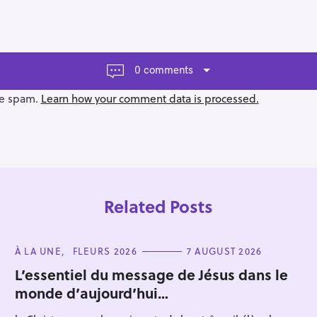
0 comments
ce spam.
Learn how your comment data is processed.
Related Posts
C
À LA UNE
FLEURS 2026
7 AUGUST 2026
A
T
L’essentiel du message de Jésus dans le
E
monde d’aujourd’hui…
G
Press Esc to cancel.
O
R