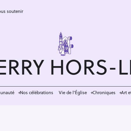
us soutenir
ERRY HORS-
munauté
Nos célébrations
Vie de l’Église
Chroniques
Art e