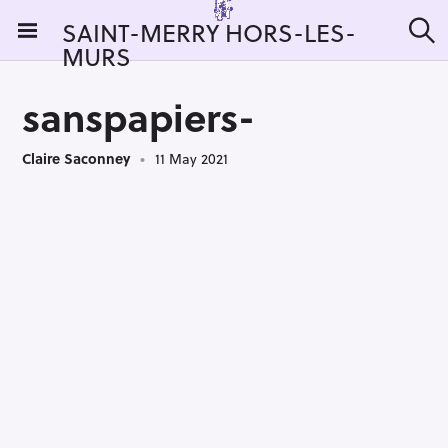
S
SAINT-MERRY HORS-LES-
k
MURS
S
i
e
a
p
r
sanspapiers-
t
c
h
o
Claire Saconney
11 May 2021
c
o
n
t
e
n
t