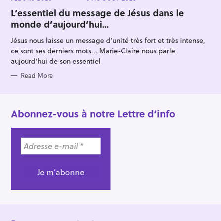
A
T
L’essentiel du message de Jésus dans le
E
monde d’aujourd’hui…
G
O
R
Jésus nous laisse un message d’unité très fort et très intense,
I
E
ce sont ses derniers mots... Marie-Claire nous parle
S
aujourd'hui de son essentiel
Read More
Abonnez-vous à notre Lettre d’info