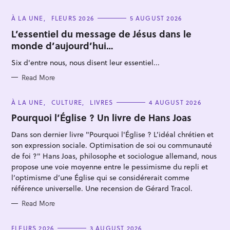
C
À LA UNE
FLEURS 2026
5 AUGUST 2026
A
T
L’essentiel du message de Jésus dans le
E
monde d’aujourd’hui…
G
O
R
Six d'entre nous, nous disent leur essentiel...
I
E
S
Read More
S
C
À LA UNE
CULTURE
LIVRES
4 AUGUST 2026
e
A
T
Pourquoi l’Église ? Un livre de Hans Joas
a
E
G
r
Dans son dernier livre "Pourquoi l'Église ? L’idéal chrétien et
O
R
c
son expression sociale. Optimisation de soi ou communauté
I
E
h
de foi ?" Hans Joas, philosophe et sociologue allemand, nous
S
propose une voie moyenne entre le pessimisme du repli et
f
l’optimisme d’une Église qui se considérerait comme
o
référence universelle. Une recension de Gérard Tracol.
r
Read More
:
C
FLEURS 2026
3 AUGUST 2026