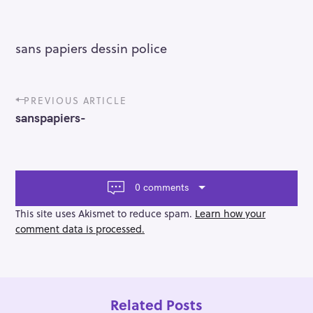
sans papiers dessin police
P
PREVIOUS ARTICLE
o
sanspapiers-
s
t
n
a
v
0 comments
i
g
This site uses Akismet to reduce spam.
Learn how your
a
comment data is processed.
t
i
o
n
Related Posts