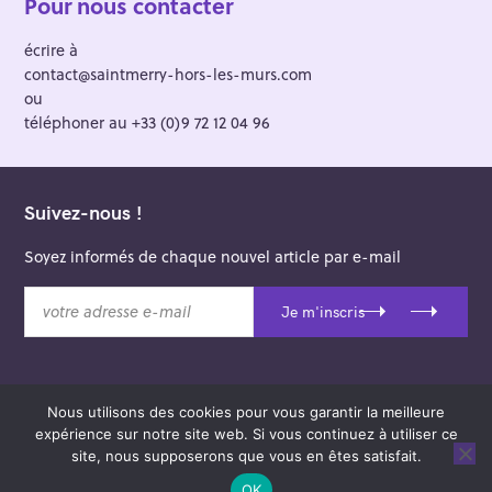
Pour nous contacter
écrire à
contact@saintmerry-hors-les-murs.com
ou
téléphoner au +33 (0)9 72 12 04 96
Suivez-nous !
Soyez informés de chaque nouvel article par e-mail
v
Je m'inscris
o
t
r
e
Nous utilisons des cookies pour vous garantir la meilleure
a
© 2026 Saint-Merry Hors-les-Murs.
expérience sur notre site web. Si vous continuez à utiliser ce
d
Theme: Felt by
Pixelgrade
.
site, nous supposerons que vous en êtes satisfait.
r
e
OK