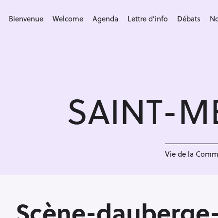
S
k
Bienvenue
Welcome
Agenda
Lettre d’info
Débats
No
i
p
t
o
c
SAINT-M
o
n
t
e
<
n
Vie de la Com
t
Scène-dauberge