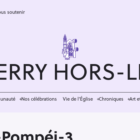
us soutenir
ERRY HORS-
munauté
Nos célébrations
Vie de l’Église
Chroniques
Art e
-Pompéi-3