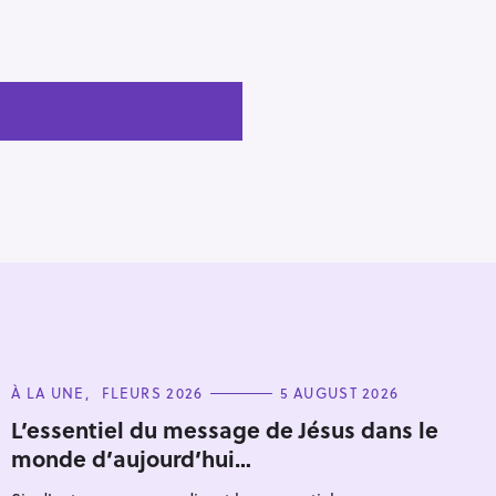
C
À LA UNE
FLEURS 2026
5 AUGUST 2026
A
T
L’essentiel du message de Jésus dans le
E
monde d’aujourd’hui…
G
O
R