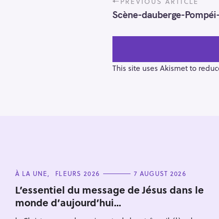
PREVIOUS ARTICLE
o
Scène-dauberge-Pompéi
s
t
n
a
v
This site uses Akismet to redu
i
g
a
t
i
o
S
n
e
C
À LA UNE
FLEURS 2026
7 AUGUST 2026
a
A
T
r
L’essentiel du message de Jésus dans le
E
monde d’aujourd’hui…
c
G
O
h
R