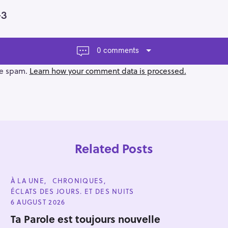
-3
0 comments
ce spam.
Learn how your comment data is processed.
Related Posts
C
À LA UNE
CHRONIQUES
A
ÉCLATS DES JOURS. ET DES NUITS
T
E
6 AUGUST 2026
G
Press Esc to cancel.
O
Ta Parole est toujours nouvelle
R