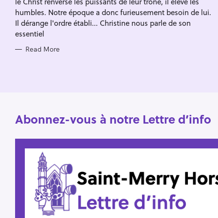
le Christ renverse les puissants de leur trône, il élève les
I
f
E
humbles. Notre époque a donc furieusement besoin de lui.
S
o
Il dérange l'ordre établi... Christine nous parle de son
essentiel
r
:
Read More
Abonnez-vous à notre Lettre d’info