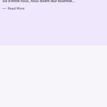
Six d'entre nous, nous disent leur essentiel...
I
E
S
Read More