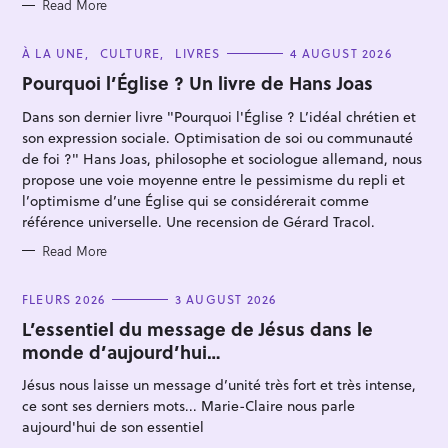
S
Read More
C
À LA UNE
CULTURE
LIVRES
4 AUGUST 2026
A
T
Pourquoi l’Église ? Un livre de Hans Joas
E
G
S
Dans son dernier livre "Pourquoi l'Église ? L’idéal chrétien et
O
e
R
son expression sociale. Optimisation de soi ou communauté
I
a
E
de foi ?" Hans Joas, philosophe et sociologue allemand, nous
S
propose une voie moyenne entre le pessimisme du repli et
r
l’optimisme d’une Église qui se considérerait comme
c
référence universelle. Une recension de Gérard Tracol.
h
Read More
f
o
C
FLEURS 2026
3 AUGUST 2026
r
A
T
L’essentiel du message de Jésus dans le
:
E
monde d’aujourd’hui…
G
O
R
Jésus nous laisse un message d’unité très fort et très intense,
I
E
ce sont ses derniers mots... Marie-Claire nous parle
S
aujourd'hui de son essentiel