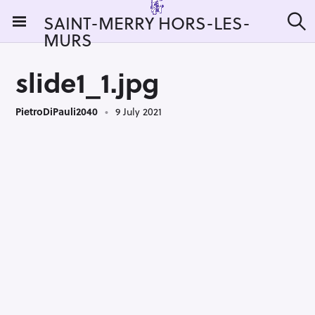
S
SAINT-MERRY HORS-LES-
k
MURS
S
i
e
a
p
r
slide1_1.jpg
t
c
h
o
PietroDiPauli2040
9 July 2021
c
o
n
t
e
n
t