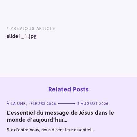
P
PREVIOUS ARTICLE
o
slide1_1.jpg
s
t
n
a
v
i
g
a
t
Related Posts
i
o
C
À LA UNE
FLEURS 2026
5 AUGUST 2026
n
A
T
L’essentiel du message de Jésus dans le
E
monde d’aujourd’hui…
G
O
R
Six d'entre nous, nous disent leur essentiel...
I
E