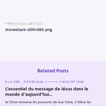
P
PREVIOUS ARTICLE
o
stonestack-600×686.png
s
t
n
a
v
i
g
a
t
Related Posts
i
o
C
À LA UNE
FLEURS 2026
7 AUGUST 2026
n
A
T
L’essentiel du message de Jésus dans le
E
monde d’aujourd’hui…
G
O
R
le Christ renverse les puissants de leur trône, il élève les
I