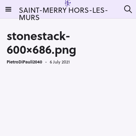
S
SAINT-MERRY HORS-LES-
k
MURS
S
i
e
a
p
r
stonestack-
t
c
h
o
600×686.png
c
o
PietroDiPauli2040
6 July 2021
n
t
e
n
t