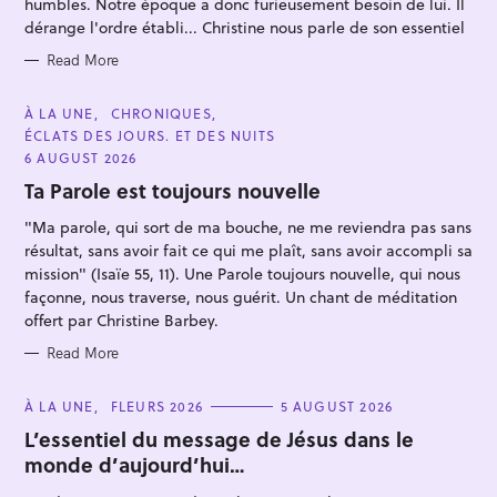
E
humbles. Notre époque a donc furieusement besoin de lui. Il
S
dérange l'ordre établi... Christine nous parle de son essentiel
Read More
C
À LA UNE
CHRONIQUES
A
S
ÉCLATS DES JOURS. ET DES NUITS
T
E
e
6 AUGUST 2026
G
O
a
Ta Parole est toujours nouvelle
R
r
I
"Ma parole, qui sort de ma bouche, ne me reviendra pas sans
E
c
S
résultat, sans avoir fait ce qui me plaît, sans avoir accompli sa
h
mission" (Isaïe 55, 11). Une Parole toujours nouvelle, qui nous
façonne, nous traverse, nous guérit. Un chant de méditation
f
offert par Christine Barbey.
o
r
Read More
:
C
À LA UNE
FLEURS 2026
5 AUGUST 2026
A
T
L’essentiel du message de Jésus dans le
E
monde d’aujourd’hui…
G
O
R