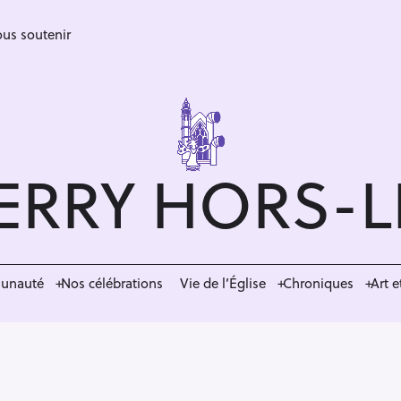
us soutenir
ERRY HORS-
munauté
Nos célébrations
Vie de l’Église
Chroniques
Art e