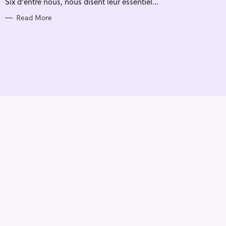
Six d'entre nous, nous disent leur essentiel...
I
E
S
Read More