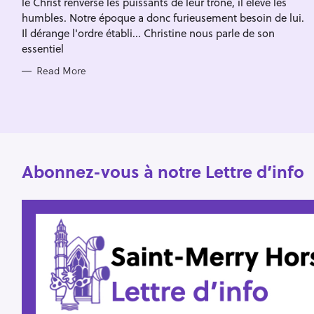
le Christ renverse les puissants de leur trône, il élève les
I
f
E
humbles. Notre époque a donc furieusement besoin de lui.
S
o
Il dérange l'ordre établi... Christine nous parle de son
essentiel
r
:
Read More
Abonnez-vous à notre Lettre d’info