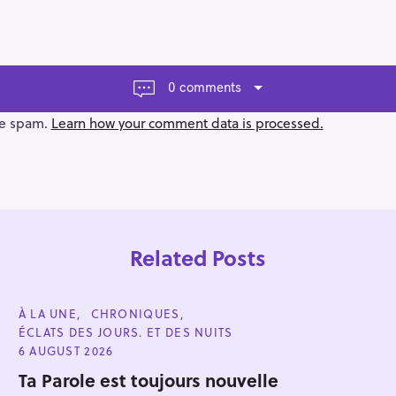
0 comments
ce spam.
Learn how your comment data is processed.
Related Posts
C
À LA UNE
CHRONIQUES
A
ÉCLATS DES JOURS. ET DES NUITS
T
E
6 AUGUST 2026
G
Press Esc to cancel.
O
Ta Parole est toujours nouvelle
R