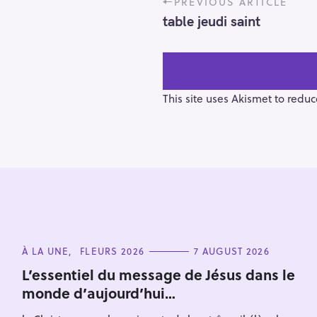
PREVIOUS ARTICLE
o
table jeudi saint
s
t
n
a
v
This site uses Akismet to redu
i
g
a
t
i
o
S
n
e
C
À LA UNE
FLEURS 2026
7 AUGUST 2026
a
A
T
r
L’essentiel du message de Jésus dans le
E
monde d’aujourd’hui…
c
G
O
h
R