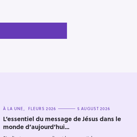
C
À LA UNE
FLEURS 2026
5 AUGUST 2026
A
T
L’essentiel du message de Jésus dans le
E
monde d’aujourd’hui…
G
O
R