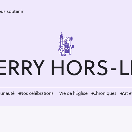
us soutenir
ERRY HORS-
munauté
Nos célébrations
Vie de l’Église
Chroniques
Art e