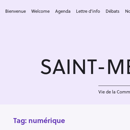
S
k
Bienvenue
Welcome
Agenda
Lettre d’info
Débats
No
i
p
t
o
c
SAINT-M
o
n
t
e
n
Vie de la Com
t
Tag:
numérique