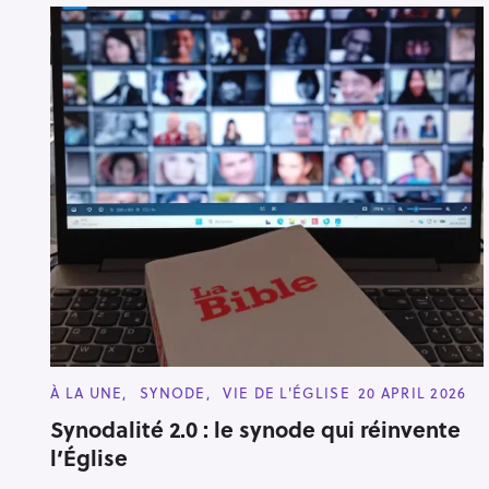
C
À LA UNE
SYNODE
VIE DE L'ÉGLISE
20 APRIL 2026
A
T
Synodalité 2.0 : le synode qui réinvente
E
l’Église
G
O
R