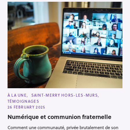
C
À LA UNE
SAINT-MERRY HORS-LES-MURS
A
TÉMOIGNAGES
T
E
26 FEBRUARY 2025
G
O
Numérique et communion fraternelle
R
I
Comment une communauté, privée brutalement de son
E