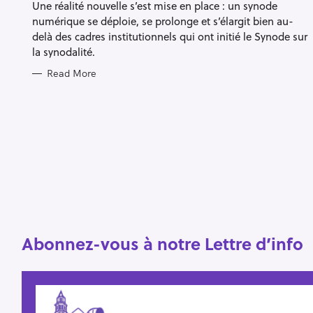
Une réalité nouvelle s’est mise en place : un synode
I
E
numérique se déploie, se prolonge et s’élargit bien au-
S
delà des cadres institutionnels qui ont initié le Synode sur
la synodalité.
Read More
S
e
a
r
c
h
f
o
Abonnez-vous à notre Lettre d’info
r
: