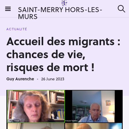
S
SAINT-MERRY HORS-LES-
k
MURS
S
i
e
a
p
r
ACTUALITÉ
t
c
Accueil des migrants :
h
o
c
chances de vie,
o
n
risques de mort !
t
e
Guy Aurenche
26 June 2023
n
t