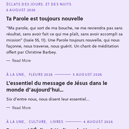
A
ÉCLATS DES JOURS. ET DES NUITS
T
E
6 AUGUST 2026
G
O
Ta Parole est toujours nouvelle
R
I
"Ma parole, qui sort de ma bouche, ne me reviendra pas sans
E
S
résultat, sans avoir fait ce qui me plaît, sans avoir accompli sa
mission" (Isaïe 55, 11). Une Parole toujours nouvelle, qui nous
façonne, nous traverse, nous guérit. Un chant de méditation
offert par Christine Barbey.
Read More
C
À LA UNE
FLEURS 2026
5 AUGUST 2026
A
T
L’essentiel du message de Jésus dans le
E
monde d’aujourd’hui…
G
O
R
Six d'entre nous, nous disent leur essentiel...
I
E
S
Read More
C
À LA UNE
CULTURE
LIVRES
4 AUGUST 2026
A
T