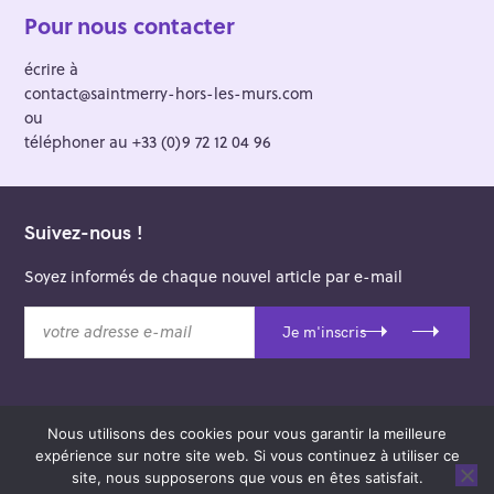
Pour nous contacter
écrire à
contact@saintmerry-hors-les-murs.com
ou
téléphoner au +33 (0)9 72 12 04 96
Suivez-nous !
Soyez informés de chaque nouvel article par e-mail
v
Je m'inscris
o
t
r
e
Nous utilisons des cookies pour vous garantir la meilleure
a
© 2026 Saint-Merry Hors-les-Murs.
expérience sur notre site web. Si vous continuez à utiliser ce
d
Theme: Felt by
Pixelgrade
.
site, nous supposerons que vous en êtes satisfait.
r