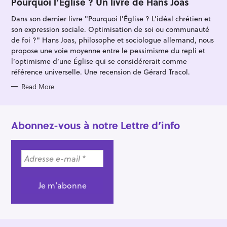
Pourquoi l’Église ? Un livre de Hans Joas
E
G
Dans son dernier livre "Pourquoi l'Église ? L’idéal chrétien et
O
R
son expression sociale. Optimisation de soi ou communauté
I
E
de foi ?" Hans Joas, philosophe et sociologue allemand, nous
S
propose une voie moyenne entre le pessimisme du repli et
l’optimisme d’une Église qui se considérerait comme
référence universelle. Une recension de Gérard Tracol.
Read More
Abonnez-vous à notre Lettre d’info