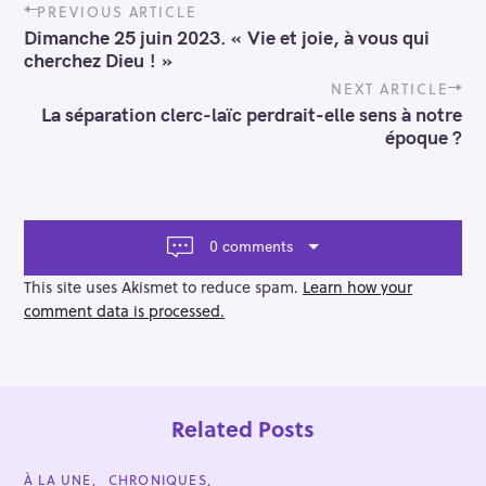
P
PREVIOUS ARTICLE
o
Dimanche 25 juin 2023. « Vie et joie, à vous qui
s
cherchez Dieu ! »
t
n
NEXT ARTICLE
a
La séparation clerc-laïc perdrait-elle sens à notre
v
époque ?
i
g
a
t
i
0 comments
o
n
This site uses Akismet to reduce spam.
Learn how your
comment data is processed.
Related Posts
C
À LA UNE
CHRONIQUES