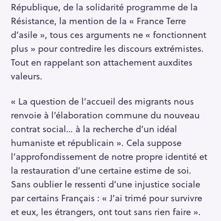
République, de la solidarité programme de la
Résistance, la mention de la « France Terre
d’asile », tous ces arguments ne « fonctionnent
plus » pour contredire les discours extrémistes.
Tout en rappelant son attachement auxdites
valeurs.
S
« La question de l’accueil des migrants nous
e
renvoie à l’élaboration commune du nouveau
a
contrat social… à la recherche d’un idéal
r
humaniste et républicain ». Cela suppose
c
h
l’approfondissement de notre propre identité et
f
la restauration d’une certaine estime de soi.
o
Sans oublier le ressenti d’une injustice sociale
r
par certains Français : « J’ai trimé pour survivre
:
et eux, les étrangers, ont tout sans rien faire ».