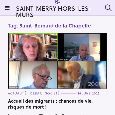
S
SAINT-MERRY HORS-LES-
k
MURS
S
i
e
a
p
Tag:
Saint-Bernard de la Chapelle
r
t
c
h
o
c
o
n
t
e
n
t
C
ACTUALITÉ
DÉBAT
SOCIÉTÉ
26 JUNE 2023
A
T
Accueil des migrants : chances de vie,
E
risques de mort !
G
O
R