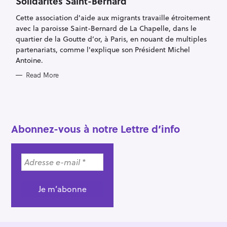
Solidarités Saint-Bernard
E
a
G
Cette association d'aide aux migrants travaille étroitement
O
r
R
avec la paroisse Saint-Bernard de La Chapelle, dans le
I
c
E
quartier de la Goutte d’or, à Paris, en nouant de multiples
S
h
partenariats, comme l'explique son Président Michel
f
Antoine.
o
Read More
r
:
Abonnez-vous à notre Lettre d’info