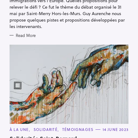
Immigrations vers l'Europe. Quelles propositions pour
I
E
relever le défi ? Ce fut le thème du débat organisé le 31
S
mai par Saint-Merry Hors-les-Murs. Guy Aurenche nous
propose quelques pistes et propositions développées par
les intervenants.
Read More
S
C
À LA UNE
SOLIDARITÉ
TÉMOIGNAGES
14 JUNE 2023
A
e
T