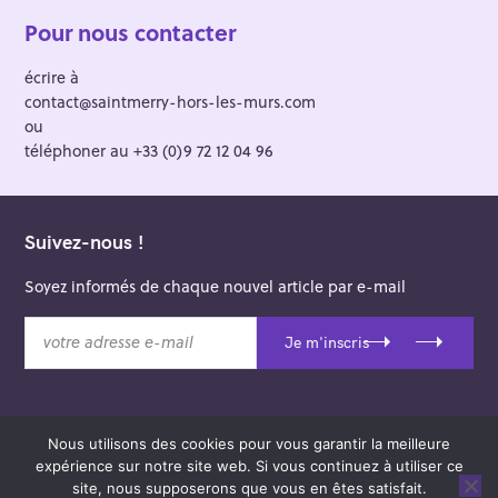
Pour nous contacter
écrire à
contact@saintmerry-hors-les-murs.com
ou
téléphoner au +33 (0)9 72 12 04 96
Suivez-nous !
Soyez informés de chaque nouvel article par e-mail
v
Je m'inscris
o
t
r
e
Nous utilisons des cookies pour vous garantir la meilleure
a
© 2026 Saint-Merry Hors-les-Murs.
expérience sur notre site web. Si vous continuez à utiliser ce
d
Theme: Felt by
Pixelgrade
.
site, nous supposerons que vous en êtes satisfait.